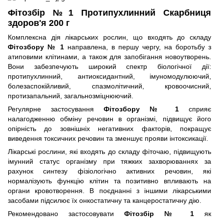
Фітозбір №1 Протипухлинний Скарбниця
здоров'я 200 г
Комплексна дія лікарських рослин, що входять до складу
Фітозбору № 1
направлена, в першу чергу, на боротьбу з
атиповими клітинами, а також для запобігання новоутворень.
Вони забезпечують широкий спектр біологічної дії:
протипухлинний, антиоксидантний, імуномодулюючий,
болезаспокійливий, спазмолітичний, кровоочисний,
протизапальний, загальнозміцнюючий.
Регулярне застосування
Фітозбору № 1
сприяє
налагодженню обміну речовин в організмі, підвищує його
опірність до зовнішніх негативних факторів, покращує
виведення токсичних речовин та зменшує прояви інтоксикації.
Лікарські рослини, які входять до складу фіточаю, підвищують
імунний статус організму при тяжких захворюваннях за
рахунок синтезу фізіологічно активних речовин, які
нормалізують функцію клітин та позитивно впливають на
органи кровотворення. В поєднанні з іншими лікарськими
засобами підсилює їх онкостатичну та канцеростатичну дію.
Рекомендовано застосовувати
Фітозбір № 1
як