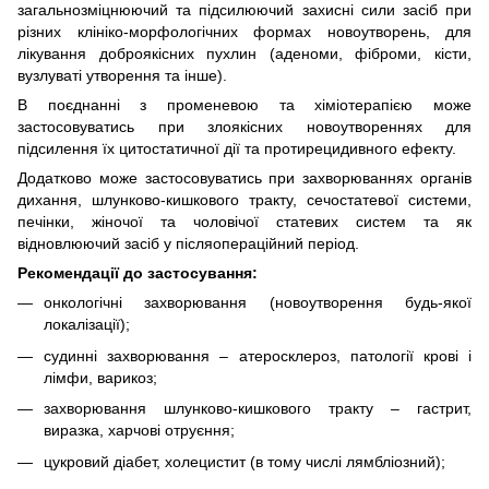
загальнозміцнюючий та підсилюючий захисні сили засіб при
різних клініко-морфологічних формах новоутворень, для
лікування доброякісних пухлин (аденоми, фіброми, кісти,
вузлуваті утворення та інше).
В поєднанні з променевою та хіміотерапією може
застосовуватись при злоякісних новоутвореннях для
підсилення їх цитостатичної дії та протирецидивного ефекту.
Додатково може застосовуватись при захворюваннях органів
дихання, шлунково-кишкового тракту, сечостатевої системи,
печінки, жіночої та чоловічої статевих систем та як
відновлюючий засіб у післяопераційний період.
Рекомендації до застосування:
онкологічні захворювання (новоутворення будь-якої
локалізації);
судинні захворювання – атеросклероз, патології крові і
лімфи, варикоз;
захворювання шлунково-кишкового тракту – гастрит,
виразка, харчові отруєння;
цукровий діабет, холецистит (в тому числі лямбліозний);