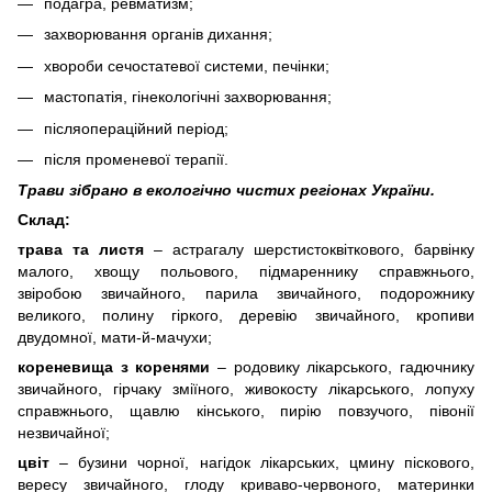
подагра, ревматизм;
захворювання органів дихання;
хвороби сечостатевої системи, печінки;
мастопатія, гінекологічні захворювання;
післяопераційний період;
після променевої терапії.
Трави зібрано в екологічно чистих регіонах України.
Склад:
трава та листя
– астрагалу шерстистоквіткового, барвінку
малого, хвощу польового, підмареннику справжнього,
звіробою звичайного, парила звичайного, подорожнику
великого, полину гіркого, деревію звичайного, кропиви
двудомної, мати-й-мачухи;
кореневища з коренями
– родовику лікарського, гадючнику
звичайного, гірчаку зміїного, живокосту лікарського, лопуху
справжнього, щавлю кінського, пирію повзучого, півонії
незвичайної;
цвіт
– бузини чорної, нагідок лікарських, цмину піскового,
вересу звичайного, глоду криваво-червоного, материнки