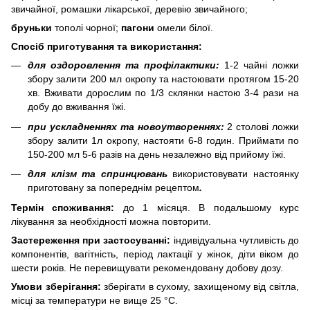
звичайної, ромашки лікарської, деревію звичайного;
бруньки
тополі чорної;
пагони
омели білої.
Спосіб приготування та використання:
для оздоровлення та профілактики:
1-2 чайні ложки
збору залити 200 мл окропу та настоювати протягом 15-20
хв. Вживати дорослим по 1/3 склянки настою 3-4 рази на
добу до вживання їжі.
при ускладненнях та новоутвореннях:
2 столові ложки
збору залити 1л окропу, настояти 6-8 годин. Приймати по
150-200 мл 5-6 разів на день незалежно від прийому їжі.
для клізм та спринцювань
використовувати настоянку
приготовану за попереднім рецептом
.
Термін споживання:
до 1 місяця. В подальшому курс
лікування за необхідності можна повторити.
Застереження при застосуванні:
індивідуальна чутливість до
компонентів, вагітність, період лактації у жінок, діти віком до
шести років. Не перевищувати рекомендовану добову дозу.
Умови зберігання:
зберігати в сухому, захищеному від світла,
місці за температури не вище 25 °С.