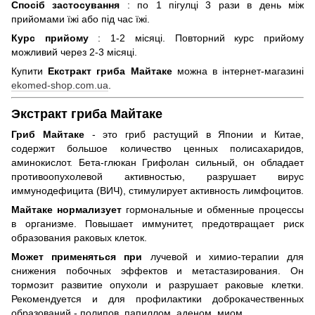
Спосіб застосування
: по 1 пігулці 3 рази в день між
прийомами їжі або під час їжі.
Курс прийому
: 1-2 місяці. Повторний курс прийому
можливий через 2-3 місяці.
Купити
Екстракт гриба Майтаке
можна в інтернет-магазині
ekomed-shop.com.ua
.
Экстракт гриба Майтаке
Гриб Майтаке
- это гриб растущий в Японии и Китае,
содержит большое количество ценных полисахаридов,
аминокислот. Бета-глюкан Грифолан сильный, он обладает
противоопухолевой активностью, разрушает вирус
иммунодефицита (ВИЧ), стимулирует активность лимфоцитов.
Майтаке нормализует
гормональные и обменные процессы
в организме. Повышает иммунитет, предотвращает риск
образования раковых клеток.
Может применяться при
лучевой и химио-терапии для
снижения побочных эффектов и метастазирования. Он
тормозит развитие опухоли и разрушает раковые клетки.
Рекомендуется и для профилактики доброкачественных
образований - полипов, папиллом, аденом, миом.