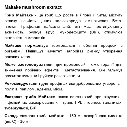
Maitake mushroom extract
Гриб Майтаке
- це гриб що росте в Японії і Китаї, містить
велику кількість цінних полісахаридів, амінокислот. Бета-
глюкан Грифолан найсильніший, він має протипухлинну
активність, руйнує вірус імунодефіциту (ВІЛ), стимулює
активність лімфоцитів.
Майтаке нормалізує
гормональні і обмінні процеси в
організмі. Підвищує імунітет, запобігає ризику утворення
ракових клітин.
Може застосовуватися при
променевій і хіміо-терапії для
зниження побічних ефектів і метастазування. Він гальмує
розвиток пухлини і руйнує ракові клітини.
Рекомендується
і для профілактики доброякісних утворень -
поліпів, папілом, аденом, міом.
Екстракт гриба Майтаке
також ефективний при вірусних і
інфекційних захворюваннях - грипі, ГРВІ, герпесі, гапатитах,
туберкульозі, ВІЛ.
Склад:
екстракт гриба майтаке - 150 мг, аскорбінова кислота
(віт. С) - 10 мг.