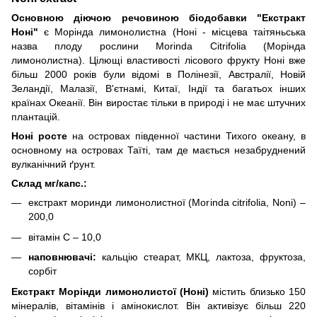
Основною діючою речовиною біодобавки "Екстракт
Ноні"
є Морінда лимонолистна (Ноні - місцева таітяньська
назва плоду рослини Morіnda Cіtrіfolіa (Морінда
лимонолистна). Цілющі властивості лісового фрукту Ноні вже
більш 2000 років були відомі в Полінезії, Австралії, Новій
Зеландії, Малазії, В'єтнамі, Китаї, Індії та багатьох інших
країнах Океанії. Він виростає тільки в природі і не має штучних
плантацій.
Ноні росте
на островах південної частини Тихого океану, в
основному на островах Таїті, там де мається незабруднений
вулканічний ґрунт.
Склад мг/капс.:
екстракт моринди лимонолистної (Morinda citrifolia, Noni) –
200,0
вітамін С – 10,0
наповнювачі:
кальцію стеарат, МКЦ, лактоза, фруктоза,
сорбіт
Екстракт Морінди лимонолистої (Ноні)
містить близько 150
мінералів, вітамінів і амінокислот. Він активізує більш 220