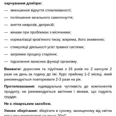
харчування для/при:
зменшення відчуття стомлюваності;
поліпшення загального самопочуття;
зняття неврозів, депресій;
жінкам при проблемах з місячними;
нормалізації кров'яного тиску, зокрема, його зниженню;
стимуляції діяльності усієї травної системи;
затримки процесу старіння;
підсилення захисних функції організму.
Вживати:
дорослим та підліткам з 16 років по 2 капсули 2
рази на день за годину до їжі. Курс прийому 1-2 місяці, який
рекомендується повторювати 2-3 рази на рік.
Протипоказання:
індивідуальна чутливість до компонентів
продукту, не рекомендується вагітним і жінкам, що годують
груддю.
Не є лікарським засобом.
Умови зберігання:
зберігати в сухому, захищеному від світла
місці при температурі не вище 20оС.