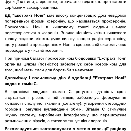
функції клітини, а зрештою, втрачається здатність протистояти
серйозним захворюванням.
ДД "Екстракт Ноні"
має високу концентрацію досі невідомої
попередньої форми ксероніну, що називається проксеронін.
Проксеронін Ноні в кишковому тракті людини швидко
перетворюється в ксеронін. Значна кількість клітин кишкового
тракту людини містять дуже високу концентрацію серотоніну,
що у реакції з проксероніном Ноні в кровоносній системі легко
переходить у чистий ксеронін.
При прийомі багатої проксероніном біодобавки "Екстракт Ноні"
організм цілком (повністю) забезпечує себе ксероніном для
того, щоб мати сили для боротьби з недугами.
Допоміжну і посилюючу дію біодобавці "Екстракт Ноні"
надає вітамін С.
В організмі людини вітамін С регулює здатність крові
згортатися і рівень в ній ліпідів, забезпечує формування
кісткової і сполучної тканини (колагену), утворення стероїдних
гормонів, регулює вуглеводний обмін. Вітамін С стимулює
імунну систему, вироблення інтерферону, що перешкоджає
розмноженню вірусів, а також зменшує дію алергенів.
Рекомендується застосовувати з метою корекції раціону