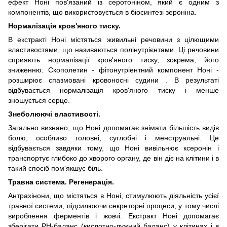
ефект Ноні пов'язаний із серотоніном, який є одним з
компонентів, що використовується в біосинтезі зероніна.
Нормалізація кров'яного тиску.
В екстракті Ноні містяться живильні речовини з цілющими
властивостями, що називаються полінутрієнтами. Ці речовини
сприяють нормалізації кров'яного тиску, зокрема, його
зниженню. Скополетин - фітонутріентний компонент Ноні -
розширює спазмовані кровоносні судини . В результаті
відбувається нормалізація кров'яного тиску і менше
зношується серце.
Знеболюючі властивості.
Загально визнано, що Ноні допомагає знімати більшість видів
болю, особливо головні, суглобні і менструальні. Це
відбувається завдяки тому, що Ноні вивільнює ксеронін і
транспортує глибоко до хворого органу, де він діє на клітини і в
такий спосіб пом'якшує біль.
Травна система. Регенерація.
Антрахінони, що містяться в Ноні, стимулюють діяльність усієї
травної системи, підсилюючи секреторні процеси, у тому числі
вироблення ферментів і жовчі. Екстракт Ноні допомагає
зберігати РН-баланс (кислотно-лужний баланс) у клітинах і в