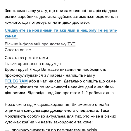
Звертаємо вашу увагу, що при замовленні товарів від двох
різних виробників доставка здійснюватиметься окремо для
кожного, що потребує оплати двох доставок.
Слідкуйте за новинами та акціями в нашому
Telegram-
каналі
Більше інформації про доставку
ТУТ
Сплата online
Сплата за реквізитами
Тільки оригінальна продукція
Дорогі друзі! Якщо Ви маєте питання чи необхідність
проконсультуватися з лікарем - напишіть нам у
TELEGRAM
або в чаті на саті. Детально опишіть що саме
турбує, діагноз та по можливості надайте дані аналізів чи
діаностики. Відповідь надійде протягом 1-2 робочих днів.
Незалежно від місцезнаходження, Ви зможете онлайн
отримати консультацію досвідченого спеціаліста. Така
можливість особливо актуальна для тих, хто живе в різних
куточках країни чи навіть закордоном та хоче:
проконсультуватися по результатам аналізів