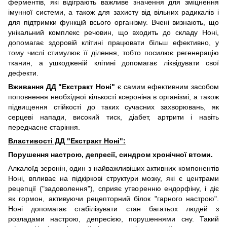
ферментів, які відіграють важливе значення для зміцнення
імунної системи, а також для захисту від вільних радикалів і
для підтримки функцій всього організму. Вчені визнають, що
унікальний комплекс речовин, що входить до складу Ноні,
допомагає здоровій клітині працювати більш ефективно, у
тому числі стимулює її ділення, тобто посилює регенерацію
тканин, а ушкодженій клітині допомагає ліквідувати свої
дефекти.
Вживання ДД "Екстракт Ноні"
є самим ефективним засобом
поповнення необхідної кількості ксероніна в організмі, а також
підвищення стійкості до таких сучасних захворювань, як
серцеві напади, високий тиск, діабет, артрити і навіть
передчасне старіння.
Властивості ДД "Екстракт Ноні":
Порушення настрою, депресії, синдром хронічної втоми.
Алкалоїд зеронін, один з найважливіших активних компонентів
Ноні, впливає на підкіркові структури мозку, які є центрами
рецепції ("задоволення"), сприяє утворенню ендорфіну, і діє
як гормон, активуючи рецепторний білок "гарного настрою".
Ноні допомагає стабілізувати стан багатьох людей з
розладами настрою, депресією, порушеннями сну. Такий