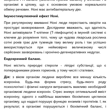
організмі в цілому, що є основною умовою нормального
обміну речовин. Ноні має антибактеріальну дію.
Імуностимулюючий ефект Ноні.
При регулярному вживанні Ноні люди перестають хворіти на
простудні захворювання. Дослідники вважають, що здатність
Ноні активізувати Т-клітини (Т-лімфоцити) в імунній системі є
ключем до розуміння того, чому ця чудова лікарська рослина
сотні років грає для туземців таку велику роль і так успішно
використовується при неймовірно величезному числі
серйозних захворювань і хронічно-дегенеративних недугах.
Ендокринний баланс.
Ноні містить природні стероли - ліпідні субстанції, що є
попередниками різних гормонів, у тому числі і статевих.
Дія:
з віком організм людини виробляє все меншу кількість
ксероніна. Будь-яка форма стресу, будь-якого роду
психологічні і фізичні напруги витрачають важливо необхідний
організмові людини ксеронін. Стрес знижує оптимальний вміст
ксероніну, одного з найбільш важливих біохімічних цеглинок
організму, що надалі порушує функцію ензимів і протеїнів. І, як
результат, в організмі порушуються і біохімічний баланс, і