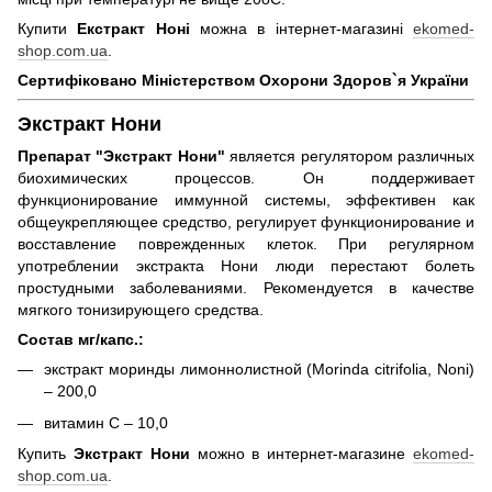
Купити
Екстракт Ноні
можна в інтернет-магазині
ekomed-
shop.com.ua
.
Сертифіковано Міністерством Охорони Здоров`я України
Экстракт Нони
Препарат "Экстракт Нони"
является регулятором различных
биохимических процессов. Он поддерживает
функционирование иммунной системы, эффективен как
общеукрепляющее средство, регулирует функционирование и
восставление поврежденных клеток. При регулярном
употреблении экстракта Нони люди перестают болеть
простудными заболеваниями. Рекомендуется в качестве
мягкого тонизирующего средства.
Состав мг/капс.:
экстракт моринды лимоннолистной (Morinda сіtrifolia, Noni)
– 200,0
витамин С – 10,0
Купить
Экстракт Нони
можно в интернет-магазине
ekomed-
shop.com.ua
.