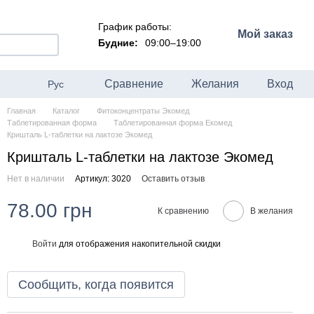
График работы:
Мой заказ
Будние:
09:00–19:00
Сравнение
Желания
Вход
Рус
Главная
Каталог
Фитоконцентраты Экомед
Таблетированная форма
Таблетированная форма Екомед
Кришталь L-таблетки на лактозе Экомед
Кришталь L-таблетки на лактозе Экомед
Нет в наличии
Артикул: 3020
Оставить отзыв
78.00 грн
К сравнению
В желания
Войти
для отображения накопительной скидки
%
Сообщить, когда появится