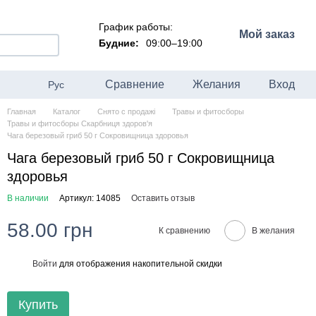
График работы:
Мой заказ
Будние:
09:00–19:00
Сравнение
Желания
Вход
Рус
Главная
Каталог
Снято с продажі
Травы и фитосборы
Травы и фитосборы Скарбниця здоров'я
Чага березовый гриб 50 г Сокровищница здоровья
Чага березовый гриб 50 г Сокровищница
здоровья
В наличии
Артикул: 14085
Оставить отзыв
58.00 грн
К сравнению
В желания
Войти
для отображения накопительной скидки
%
Купить