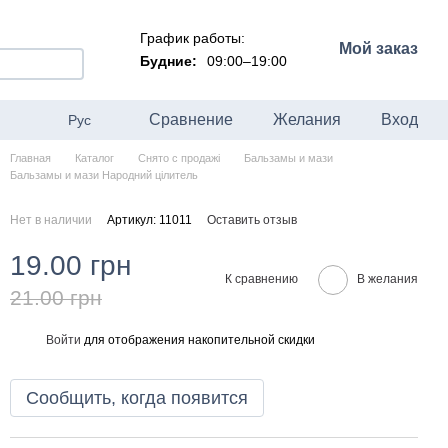
График работы:
Мой заказ
Будние:
09:00–19:00
Сравнение
Желания
Вход
Рус
Главная
Каталог
Снято с продажі
Бальзамы и мази
Бальзамы и мази Народний цілитель
Нет в наличии
Артикул: 11011
Оставить отзыв
19.00 грн
К сравнению
В желания
21.00 грн
Войти
для отображения накопительной скидки
%
Сообщить, когда появится