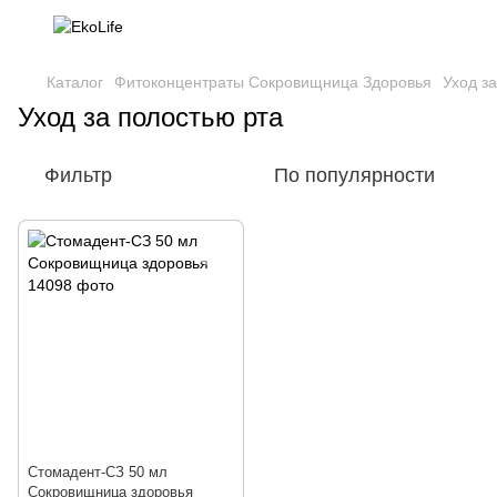
Каталог
Фитоконцентраты Сокровищница Здоровья
Уход з
Уход за полостью рта
Фильтр
По популярности
Стомадент-СЗ 50 мл
Сокровищница здоровья