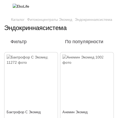
Каталог
Фитоконцентраты Экомед
Эндокриннаясистема
Эндокриннаясистема
Фильтр
По популярности
Бактрофор С Экомед
Анемин Экомед