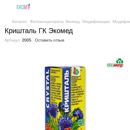
Каталог
Фитоконцентраты Экомед
Модификации
Модифик
Кришталь ГК Экомед
Артикул:
2005
Оставить отзыв