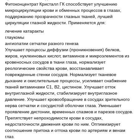
Фитоконцентрат Кристалл ГК способствует улучшению
микроциркуляции крови и обменных процессов в глазах,
поддержанию прозрачности глазных тканей, лучшей
циркуляции глазной жидкости. Применяется для:
лечение катаракты
глаукомы
ангиопатии сетчатки разного генеза
Улучшает процессы диффузии (проникновения) белков,
жиров, нуклеиновых кислот, витаминов и микроэлементов из
кровеносных сосудов в ткани глаза, нормализует
реологические свойства крови, восстанавливает
поврежденные стенки сосудов. Нормализует тканевое
дыхание и окислительные процессы, усиливает снабжение
тканей витаминами С1, В2, цистином. Улучшает отток
внутриглазной жидкости, стабилизирует внутриглазное
давление. Улучшает кровообращение в сосудах зрительного
нерва сетчатки и сосудистой оболочки глаза. Уменьшает
проявление дистонии, временных спазмов и парезов сосудов.
Препятствует непроходимости крови в сосудах,
недостаточности движения крови по ним. Оптимизирует
соотношение притока и оттока крови по артериям и венам
глаз.