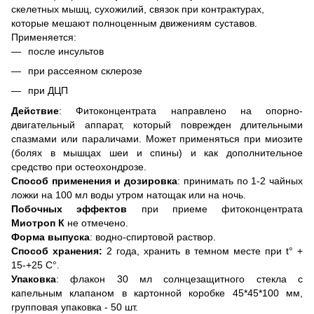
скелетных мышц, сухожилий, связок при контрактурах,
которые мешают полноценным движениям суставов.
Применяется:
после инсультов
при рассеяном склерозе
при ДЦП
Действие
: Фитоконцентрата направлено ​​на опорно-
двигательный аппарат, который поврежден длительными
спазмами или параличами. Может применяться при миозите
(болях в мышцах шеи и спины) и как дополнительное
средство при остеохондрозе.
Способ применения и дозировка
: принимать по 1-2 чайных
ложки на 100 мл воды утром натощак или на ночь.
Побочных эффектов
при приеме фитоконцентрата
Миотроп К
не отмечено.
Форма выпуска
: водно-спиртовой раствор.
Способ хранения
:
2 года, хранить в темном месте при t° +
15-+25 C°.
Упаковка
: флакон 30 мл солнцезащитного стекла с
капельным клапаном в картонной коробке 45*45*100 мм,
групповая упаковка - 50 шт.