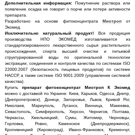
Дополнительная информация
:
Помутнение раствора или
появление осадка не говорит о порче или потере активности
препарата.
Разработано на основе фитоконцентрата
Миотроп
от
Экомед.
Исключительно натуральный продукт!
Вся продукция
производства НПО ЭКОМЕД изготавливается из
стандартизированного лекарственного сырья растительного
происхождения, спирта высшей очистки и питьевой
структурированной воды по оригинальной технологии
экстракции, соединения и контроля качества по системам ISO
22000:2007 (безопасность пищевых продуктов) по системе
НАССР, а также системе ISO 9001:2009 (управление системой
качества).
Купить
препарат фитоконцентрат Миотроп К Экомед
можно с доставкой по Украине: Киев, Харьков, Одесса, Днепр,
(Днепропетровск), Донецк, Запорожье, Львов, Кривой Рог,
Николаев, Мариуполь, Луганск, Винница, Макеевка,
Севастополь, Симферополь, Херсон, Чернигов, Полтава,
Черкассы, Хмельницкий, Сумы, Житомир, Черновцы,
Горловка, Ровно, Каменское (Днепродзержинск),
Кропивницкий (Кировоград), Ивано-Франковск, Кременчуг,