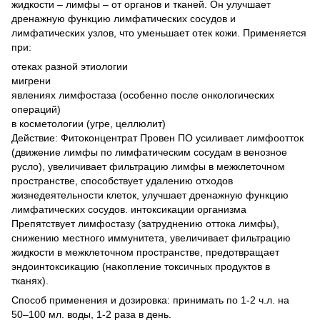
жидкости – лимфы – от органов и тканей. Он улучшает
дренажную функцию лимфатических сосудов и
лимфатических узлов, что уменьшает отек кожи. Применяется
при:
отеках разной этиологии
мигрени
явлениях лимфостаза (особенно после онкологических
операций)
в косметологии (угре, целлюлит)
Действие: Фитоконцентрат Провен ПО усиливает лимфоотток
(движение лимфы по лимфатическим сосудам в венозное
русло), увеличивает фильтрацию лимфы в межклеточном
пространстве, способствует удалению отходов
жизнедеятельности клеток, улучшает дренажную функцию
лимфатических сосудов. интоксикации организма
Препятствует лимфостазу (затруднению оттока лимфы),
снижению местного иммунитета, увеличивает фильтрацию
жидкости в межклеточном пространстве, предотвращает
эндоинтоксикацию (накопление токсичных продуктов в
тканях).
Способ применения и дозировка: принимать по 1-2 ч.л. на
50–100 мл. воды, 1-2 раза в день.