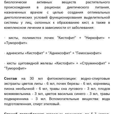
биологически активных веществ растительного
происхождения в рационах диетического питания,
назначенных врачом с целью создания оптимальных
диетологических условий функционирования выделительной
системы у лиц, склонных к образованию кист, а также в
комплексном лечении в зависимости от заболевания:
· кисты, поликистоз почек "Кистофит" + "Ниркофит» +
«Туморофит»
· аднекситы «Кистофит" + "Аднексофит" + "Гемосанофит»
· кисты щитовидной железы «Кистофит» + «Струминофит" +
"Туморофит»
Состав
на 30 мл фитокомпозиции: водно-спиртовые
экстракты цветов липы - 6 мл, почек березы - 6 мл, корневищ
пиона необычной - 6 мл, травы сна лугового - 3 мл, плодов
можжевельника - 3 мл, цветов василька синего - 3 мл, травы
подмаренника - 3 мл. Вспомогательные вещества: вода
подготовленная, спирт этиловый.
Способ потребления:
взрослым принимать по 5-7 капель