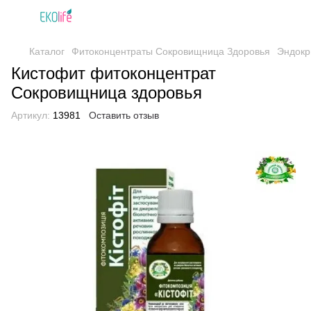
Каталог
Фитоконцентраты Сокровищница Здоровья
Эндокр
Кистофит фитоконцентрат
Сокровищница здоровья
Артикул:
13981
Оставить отзыв