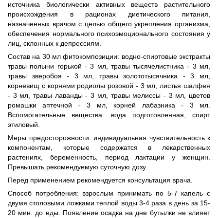
источника биологически активных веществ растительного
происхождения в рационах диетического питания,
назначенных врачом с целью общего укрепления организма,
обеспечения нормального психоэмоционального состояния у
лиц, склонных к депрессиям.
Состав на 30 мл фитокомпозиции: водно-спиртовые экстракты
травы полыни горькой - 3 мл, травы тысячелистника - 3 мл,
травы зверобоя - 3 мл, травы золототысячника - 3 мл,
корневищ с корнями родиолы розовой - 3 мл, листья шалфея
- 3 мл, травы лаванды - 3 мл, травы мелиссы - 3 мл, цветов
ромашки аптечной - 3 мл, корней лабазника - 3 мл.
Вспомогательные вещества: вода подготовленная, спирт
этиловый.
Меры предосторожности: индивидуальная чувствительность к
компонентам, которые содержатся в лекарственных
растениях, беременность, период лактации у женщин.
Превышать рекомендуемую суточную дозу.
Перед применением рекомендуется консультация врача.
Способ потребления: взрослым принимать по 5-7 капель с
двумя столовыми ложками теплой воды 3-4 раза в день за 15-
20 мин. до еды. Появление осадка на дне бутылки не влияет