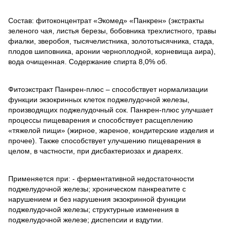
Состав: фитоконцентрат «Экомед» «Панкрен» (экстракты
зеленого чая, листья березы, бобовника трехлистного, травы
фиалки, зверобоя, тысячелистника, золототысячника, стада,
плодов шиповника, аронии черноплодной, корневища аира),
вода очищенная. Содержание спирта 8,0% об.
Фитоэкстракт Панкрен-плюс – способствует нормализации
функции экзокринных клеток поджелудочной железы,
производящих поджелудочный сок. Панкрен-плюс улучшает
процессы пищеварения и способствует расщеплению
«тяжелой пищи» (жирное, жареное, кондитерские изделия и
прочее). Также способствует улучшению пищеварения в
целом, в частности, при дисбактериозах и диареях.
Применяется при: - ферментативной недостаточности
поджелудочной железы; хроническом панкреатите с
нарушением и без нарушения экзокринной функции
поджелудочной железы; структурные изменения в
поджелудочной железе; диспепсии и вздутии.