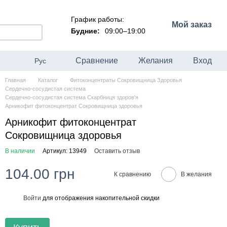
График работы:
Мой заказ
Будние:
09:00–19:00
Сравнение
Желания
Вход
Рус
Главная
Каталог
Фитоконцентраты Сокровищница Здоровья
Сердечно-сосудистая система
Сердечно-сосудистая система Скарбниця здоров'я
Арникофит фитоконцентрат Сокровищница здоровья
Арникофит фитоконцентрат
Сокровищница здоровья
В наличии
Артикул: 13949
Оставить отзыв
104.00 грн
К сравнению
В желания
Войти
для отображения накопительной скидки
%