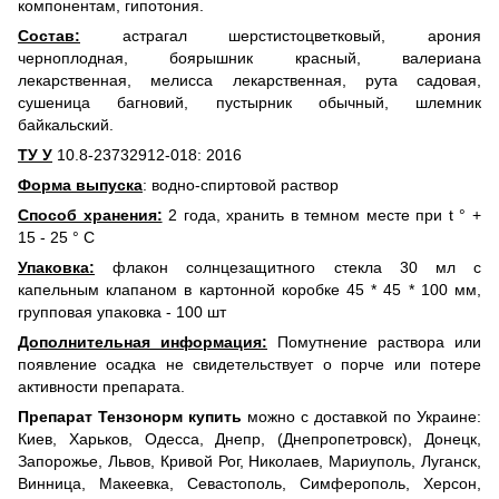
компонентам, гипотония.
Состав:
астрагал шерстистоцветковый, арония
черноплодная, боярышник красный, валериана
лекарственная, мелисса лекарственная, рута садовая,
сушеница багновий, пустырник обычный, шлемник
байкальский.
ТУ
У
10.8-23732912-018: 2016
Форма выпуска
: водно-спиртовой раствор
Способ хранения:
2 года, хранить в темном месте при t ° +
15 - 25 ° C
Упаковка:
флакон солнцезащитного стекла 30 мл с
капельным клапаном в картонной коробке 45 * 45 * 100 мм,
групповая упаковка - 100 шт
Дополнительная информация:
Помутнение раствора или
появление осадка не свидетельствует о порче или потере
активности препарата.
Препарат Тензонорм купить
можно с доставкой по Украине:
Киев, Харьков, Одесса, Днепр, (Днепропетровск), Донецк,
Запорожье, Львов, Кривой Рог, Николаев, Мариуполь, Луганск,
Винница, Макеевка, Севастополь, Симферополь, Херсон,