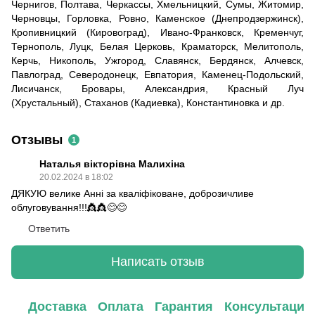
Чернигов, Полтава, Черкассы, Хмельницкий, Сумы, Житомир,
Черновцы, Горловка, Ровно, Каменское (Днепродзержинск),
Кропивницкий (Кировоград), Ивано-Франковск, Кременчуг,
Тернополь, Луцк, Белая Церковь, Краматорск, Мелитополь,
Керчь, Никополь, Ужгород, Славянск, Бердянск, Алчевск,
Павлоград, Северодонецк, Евпатория, Каменец-Подольский,
Лисичанск, Бровары, Александрия, Красный Луч
(Хрустальный), Стаханов (Кадиевка), Константиновка и др.
Отзывы
1
Наталья вікторівна Малихіна
20.02.2024 в 18:02
ДЯКУЮ велике Анні за кваліфіковане, доброзичливе
облуговування!!!👸👸😊😊
Ответить
Написать отзыв
Доставка
Оплата
Гарантия
Консультация