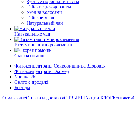
Зубные порошки и пасты
Тайские дезодоранты
Уход за волосами
Тайское мыло
Натуральный чай
Натуральные чаи
Витамины и микроэлементы
Скорая помощь
Фитоконцентраты Сокровищница Здоровья
Фитоконцентраты Экомед
Уценка -%
Снято с продажі
Бренды
О магазине
Оплата и доставка
ОТЗЫВЫ
Акции
БЛОГ
Контакты