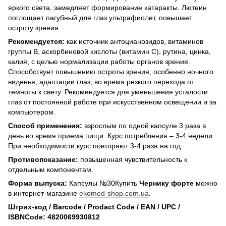
яркого света, замедляет формирование катаракты. Лютеин
поглощает пагубный для глаз ультрафиолет, повышает
остроту зрения.
Рекомендуется:
как источник антоцианозидов, витаминов
группы В, аскорбиновой кислоты (витамин С), рутина, цинка,
калия, с целью нормализации работы органов зрения.
Способствует повышению остроты зрения, особенно ночного
виденья, адаптации глаз, во время резкого перехода от
темноты к свету. Рекомендуется для уменьшения усталости
глаз от постоянной работе при искусственном освещении и за
компьютером.
Способ применения:
взрослым по одной капсуле 3 раза в
день во время приема пищи. Курс потребления – 3-4 недели.
При необходимости курс повторяют 3-4 раза на год.
Противопоказание:
повышенная чувствительность к
отдельным компонентам.
Форма выпуска:
Капсулы №30Купить
Чернику форте
можно
в интернет-магазине
ekomed-shop.com.ua
.
Штрих-код / Barcode / Prodact Code / EAN / UPC /
ISBNCode: 4820069930812