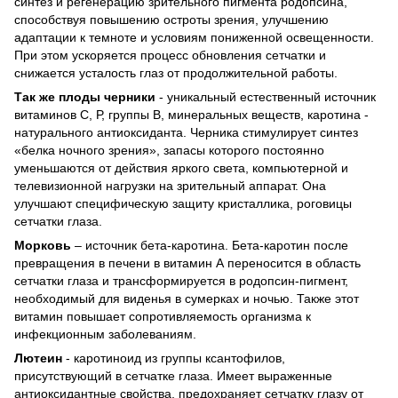
синтез и регенерацию зрительного пигмента родопсина,
способствуя повышению остроты зрения, улучшению
адаптации к темноте и условиям пониженной освещенности.
При этом ускоряется процесс обновления сетчатки и
снижается усталость глаз от продолжительной работы.
Так же плоды черники
- уникальный естественный источник
витаминов С, Р, группы В, минеральных веществ, каротина -
натурального антиоксиданта. Черника стимулирует синтез
«белка ночного зрения», запасы которого постоянно
уменьшаются от действия яркого света, компьютерной и
телевизионной нагрузки на зрительный аппарат. Она
улучшают специфическую защиту кристаллика, роговицы
сетчатки глаза.
Морковь
– источник бета-каротина. Бета-каротин после
превращения в печени в витамин А переносится в область
сетчатки глаза и трансформируется в родопсин-пигмент,
необходимый для виденья в сумерках и ночью. Также этот
витамин повышает сопротивляемость организма к
инфекционным заболеваниям.
Лютеин
- каротиноид из группы ксантофилов,
присутствующий в сетчатке глаза. Имеет выраженные
антиоксидантные свойства, предохраняет сетчатку глазу от