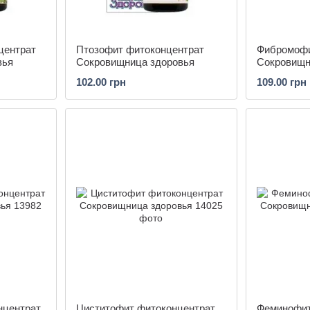
центрат
Птозофит фитоконцентрат
Фибромофи
вья
Сокровищница здоровья
Сокровищн
102.00 грн
109.00 грн
нцентрат
Циститофит фитоконцентрат
Феминофит