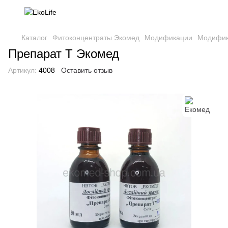
Каталог
Фитоконцентраты Экомед
Модификации
Модифик
Препарат Т Экомед
Артикул:
4008
Оставить отзыв