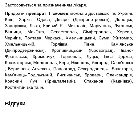
Застосовується за призначенням лікаря.
Придбати
препарат Т Екомед
можна з доставкою по Україні:
Київ, Харків, Одеса, Дніпро (Дніпропетровськ), Донецьк,
Запоріжжя, Львів, Кривий Ріг, Миколаїв, Маріуполь, Луганськ,
Вінниця, Макіївка, Севастополь, Сімферополь, Херсон,
Чернігів, Полтава, Черкаси, Хмельницький, Суми, Житомир,
Хмельницький, Горлівка, Рівне, Кам'янське
(Дніпродзержинськ), Кропивницький (Кіровоград), Івано-
Франківськ, Кременчук, Тернопіль, Луцьк, Біла Церква,
Краматорськ, Мелітополь, Керч, Нікополь, Ужгород, Слов'янськ
, Бердянськ, Алчевськ, Павлоград, Сєвєродонецьк, Євпаторія,
Кам'янець-Подільський, Лисичанськ, Бровари, Олександрія,
Красний Луч (Кришталевий), Стаханов (Кадиївка),
Костянтинівка та ін.
Відгуки