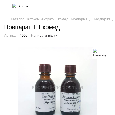
Каталог
Фітоконцентрати Екомед
Модифікації
Модифікації
Препарат Т Екомед
Артикул:
4008
Написати відгук