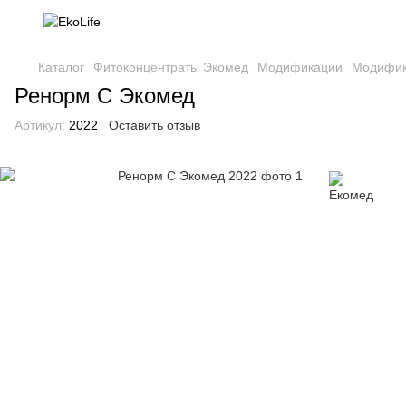
Каталог
Фитоконцентраты Экомед
Модификации
Модифик
Ренорм С Экомед
Артикул:
2022
Оставить отзыв