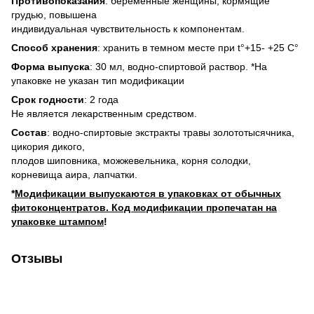
Противопоказания
: беременные женщины, кормящие
грудью, повышена
индивидуальная чувствительность к компонентам.
Способ хранения
: хранить в темном месте при t°+15- +25 C°
Форма выпуска
: 30 мл, водно-спиртовой раствор. *На
упаковке не указан тип модификации
Срок годности
: 2 года
Не является лекарственным средством.
Состав
: водно-спиртовые экстракты травы золототысячника,
цикория дикого,
плодов шиповника, можжевельника, корня солодки,
корневища аира, лапчатки.
*
Модификации выпускаются в упаковках от обычных
фитоконцентратов. Код модификации пропечатан на
упаковке штампом
!
Отзывы