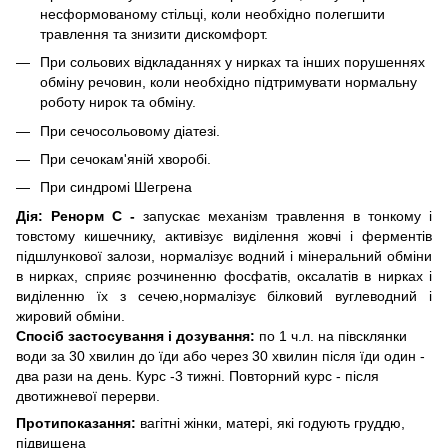
несформованому стільці, коли необхідно полегшити
травлення та знизити дискомфорт.
При сольових відкладаннях у нирках та інших порушеннях
обміну речовин, коли необхідно підтримувати нормальну
роботу нирок та обміну.
При
сечосольовому діатезі.
При сечокам'яній хворобі.
При синдромі Шегрена
Дія:
Ренорм С -
запускає механізм травлення в тонкому і
товстому кишечнику, активізує виділення жовчі і ферментів
підшлункової залози, нормалізує водний і мінеральний обміни
в нирках, сприяє розчиненню фосфатів, оксалатів в нирках і
виділенню їх з сечею,нормалізує білковий вуглеводний і
жировий обміни.
Спосіб застосування і дозування:
по 1 ч.л. на півсклянки
води за 30 хвилин до їди або через 30 хвилин після їди один -
два рази на день. Курс -3 тижні. Повторний курс - після
двотижневої перерви.
Протипоказання:
вагітні жінки, матері, які годують груддю,
підвищена