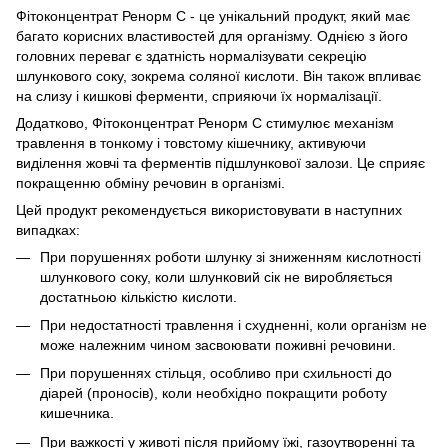
Фітоконцентрат Ренорм С - це унікальний продукт, який має
багато корисних властивостей для організму. Однією з його
головних переваг є здатність нормалізувати секрецію
шлункового соку, зокрема соляної кислоти. Він також впливає
на слизу і кишкові ферменти, сприяючи їх нормалізації.
Додатково, Фітоконцентрат Ренорм С стимулює механізм
травлення в тонкому і товстому кішечнику, активуючи
виділення жовчі та ферментів підшлункової залози. Це сприяє
покращенню обміну речовин в організмі.
Цей продукт рекомендується використовувати в наступних
випадках:
При порушеннях роботи шлунку зі зниженням кислотності
шлункового соку, коли шлунковий сік не виробляється
достатньою кількістю кислоти.
При недостатності травлення і схудненні, коли організм не
може належним чином засвоювати поживні речовини.
При порушеннях стільця, особливо при схильності до
діарей (проносів), коли необхідно покращити роботу
кишечника.
При важкості у животі після прийому їжі, газоутворенні та