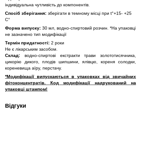
індивідуальна чутливість до компонентів.
Спосіб зберігання:
зберігати в темному місці при t°+15- +25
C°
Форма випуску:
30 мл, водно-спиртовий розчин. *На упаковці
не зазначено тип модифікації
Термін придатності:
2 роки
Не є лікарським засобом.
Склад:
водно-спиртові екстракти трави золототисячника,
цикорію дикого, плодів шипшини, ялівцю, кореня солодки,
кореневища аїру, перстачу.
*Модифікації випускаються в упаковках від звичайних
фітоконцентратів. Код модифікації надрукований на
упаковці штампом!
Відгуки