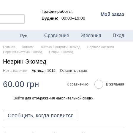
График работы:
Мой заказ
Будние:
09:00–19:00
Сравнение
Желания
Вход
Рус
Главная
Каталог
Фитоконцентраты Экомед
Нервная система
Нервная система Екомед
Неврин Экомед
Неврин Экомед
Нет в наличии
Артикул: 1015
Оставить отзыв
60.00 грн
К сравнению
В желания
Войти
для отображения накопительной скидки
%
Сообщить, когда появится