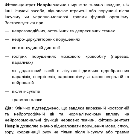
Фітоконцентрат
Неврін
значно ширше та значно швидше, ніж
інші існуючі засоби, відновлює втрачені або порушені після
інсульту чи черепно-мозкової травми функції організму.
Застосовується при:
неврозоподібних, астенічних та депресивних станах
нейро-циркуляторних порушеннях
вегето-судинній дистонії
гострих порушеннях мозкового кровообігу (парезах,
паралічах)
як додатковий засіб в лікуванні дитячих церебральних
паралічів, гіперкінезів, паркінсонізму, а також невралгій та
нейропатій
після інсультів
травмах голови
Дія:
Клінічно підтверджено, що завдяки вираженій ноотропній
та нейротрофічній дії та нормалізуючому впливу на
нейрогормональні функції нервових тканин, фітоконцентрат
Неврін
дозволяє значно відновлювати порушення мови, слуху,
зору, координації руху не тільки після інсульту або травми