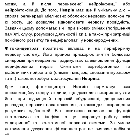
мозку, а й після перенесеної нейроінфекції або
нейроінтоксікації. До того,
Неврін
має ще й унікальну дію –
сприяє регенерації мієлінових оболонок нервових волокон та
їх росту, що дозволяє відновлювати нервову провідність.
Завдяки цьому допомагає він і при вікових змінах (погіршення
пам’яті, слуху, розумової діяльності і т.п.), а також при затримці
психічного розвитку та енцефалопатії у новонароджених.
Фітоконцентрат
позитивно впливає й на периферійну
нервову систему. Його прийом прискорює зняття больових
синдромів при невралгіях і радикулітах та відновлення функції
периферійних нервів. Симптоми вертеброгенних та
діабетичних нейропатій (онімінні кінцівок, «повзанні мурашок»
та ін.) також потребують застосування
Невріна
.
Крім того, фітоконцентрат
Неврін
нормалізує всю
психоемоційну сферу людини, що дозволяє використовувати
його при підвищеній нервовій збудливості, депресивних
розладах, нервових навантаженнях, а також для покращення
розумових здібностей. Він позитивно впливає на функції
гіпоталамуса та гіпофіза, а це покращує роботу всієї
ендокринної та вегетативної нервової системи. За умови
дотримання дозування фітоконцентрат не виявляє побічної
дії.