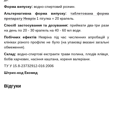
Форма випуску:
водно-спиртовий розчин.
Альтернативна форма випуску:
таблетована форма
препарату Неврін
1 пігулка = 20 крапель.
Спосіб застосування та дозування:
приймати два-три рази
на день по 20 - 30 крапель на 40 - 60 мл води.
Побічних ефектів
Невріна під час численних апробацій у
клініках різного профілю не було (на упаковці вказані загальні
обмеження).
Склад:
водно-спиртові екстракти трави полина, плодів ялівця,
бобів харчових, насіння каштана, кореня валеріани.
ТУ У 15.8-23732912-016:2006
Штрих-код Екомед
Відгуки