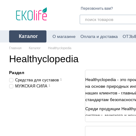
Перейти к основному контенту
Перезвонить вам?
Каталог
О магазине
Оплата и доставка
ОТЗЫ
Пользовательское соглашение
Об уп
Главная
Каталог
Healthyclopedia
Healthyclopedia
Раздел
Healthyclopedia - это п
Средства для суставов
1
МУЖСКАЯ СИЛА
1
на основе природных инг
наших клиентов - главны
стандартам безопасност
Среди продукции Health
системы, мужского и жен
поддерживать здоровый о
партнером в пути к здор