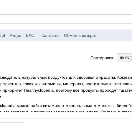
ВЫ
Акции
БЛОГ
Контакты
Обмен и возврат
аковке заказов
Публичный договор (оферта)
по поп
Сортировка:
роизводитель натуральных продуктов для здоровья и красоты. Комп
редиентов, таких как витамины, минералы, растительные экстракт
й приоритет Healthyclopedia, поэтому все продукты проходят тщате
и.
yclopedia можно найти витаминно-минеральные комплексы, биодоба
ского здоровья, а также косметику для лица и тела. Компания стр
браз жизни, повышать иммунитет, укреплять организм и улучшать к
овому образу жизни и всегда готова предложить своим клиентам с