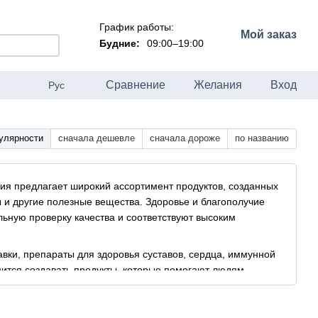
График работы:
Мой заказ
Будние:
09:00–19:00
Сравнение
Желания
Вход
Рус
улярности
сначала дешевле
сначала дороже
по названию
ания предлагает широкий ассортимент продуктов, созданных
ы и другие полезные вещества. Здоровье и благополучие
льную проверку качества и соответствуют высоким
вки, препараты для здоровья суставов, сердца, иммунной
емится создавать продукты, которые помогают людям
ачество жизни. Healthyclopedia является надежным
амые лучшие решения для поддержания здоровья и красоты.