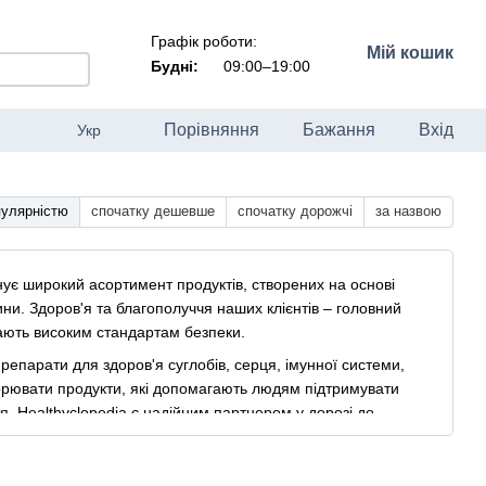
Графік роботи:
Мій кошик
Будні:
09:00–19:00
Порівняння
Бажання
Вхід
Укр
пулярністю
спочатку дешевше
спочатку дорожчі
за назвою
нує широкий асортимент продуктів, створених на основі
вини. Здоров'я та благополуччя наших клієнтів – головний
ідають високим стандартам безпеки.
репарати для здоров'я суглобів, серця, імунної системи,
творювати продукти, які допомагають людям підтримувати
тя. Healthyclopedia є надійним партнером у дорозі до
 підтримки здоров'я та краси.