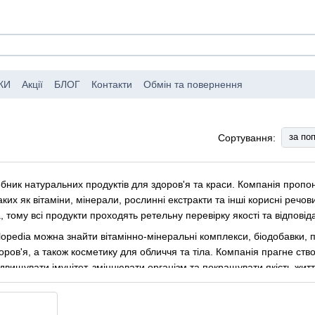
КИ
Акції
БЛОГ
Контакти
Обмін та повернення
мовлень
Публічний договір (оферта)
за по
Сортування:
обник натуральних продуктів для здоров'я та краси. Компанія пропо
аких як вітаміни, мінерали, рослинні екстракти та інші корисні речо
a, тому всі продукти проходять ретельну перевірку якості та відпов
lopedia можна знайти вітамінно-мінеральні комплекси, біодобавки, п
доров'я, а також косметику для обличчя та тіла. Компанія прагне с
ідвищувати імунітет, зміцнювати організм та покращувати якість жит
і завжди готова запропонувати своїм клієнтам найкращі рішення для