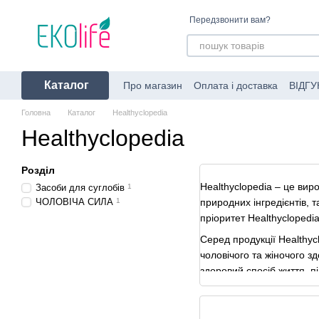
Перейти до основного контенту
Передзвонити вам?
Каталог
Про магазин
Оплата і доставка
ВІДГУ
Угода користувача
Про пакування за
Головна
Каталог
Healthyclopedia
Healthyclopedia
Розділ
Healthyclopedia – це вир
Засоби для суглобів
1
ЧОЛОВІЧА СИЛА
1
природних інгредієнтів, т
пріоритет Healthyclopedi
Серед продукції Healthyc
чоловічого та жіночого з
здоровий спосіб життя, п
здорового способу життя 