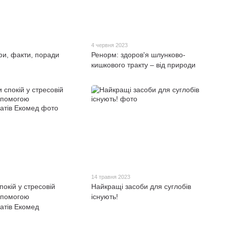
4 червня 2023
и, факти, поради
Ренорм: здоров'я шлунково-
кишкового тракту – від природи
14 травня 2023
покій у стресовій
Найкращі засоби для суглобів
допомогою
існують!
атів Екомед