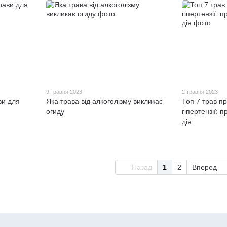
9 травня 2023
2 травня 2023
ви для
Яка трава від алкоголізму викликає
Топ 7 трав пр
огиду
гіпертензії: 
дія
Назад
1
2
Вперед