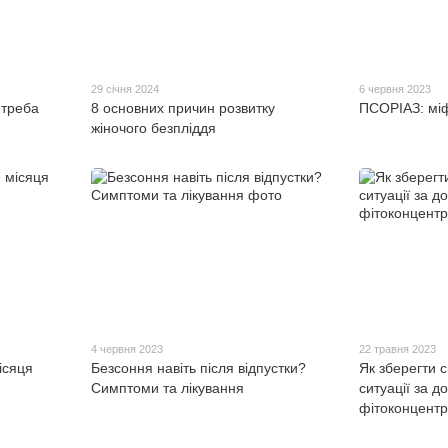
29 січня 2024
6 червня 2023
 треба
8 основних причин розвитку
ПСОРІАЗ: міф
жіночого безпліддя
4 червня 2023
22 травня 2023
ісяця
Безсоння навіть після відпустки?
Як зберегти с
Симптоми та лікування
ситуації за 
фітоконцентр