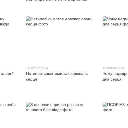
14 лютого 2024
12 лютого 2024
 алергії
Нетипові симптоми захворювань
Чому надмірн
серця
для серця