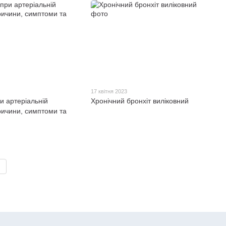
17 квітня 2023
и артеріальній
Хронічний бронхіт виліковний
причини, симптоми та