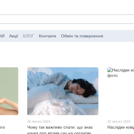
КИ
Акції
БЛОГ
Контакти
Обмін та повернення
мовлень
Публічний договір (оферта)
26 лютого 2024
20 лютого 2024
ого
Чому так важливо спати: що знає
Наслідки кові
наука про вплив сну на організм