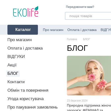
Перейти до основного контенту
Передзвонити вам?
Каталог
Про магазин
Оплата і доставка
ВІДГУ
Угода користувача
Про пакування за
Про магазин
Головна
БЛОГ
БЛОГ
Оплата і доставка
ВІДГУКИ
Акції
БЛОГ
Контакти
Обмін та повернення
Угода користувача
23 березня 2024
Природна підтримка жіноч
Про пакування замовлень
здоров'я: ФЕМІНАЛ та