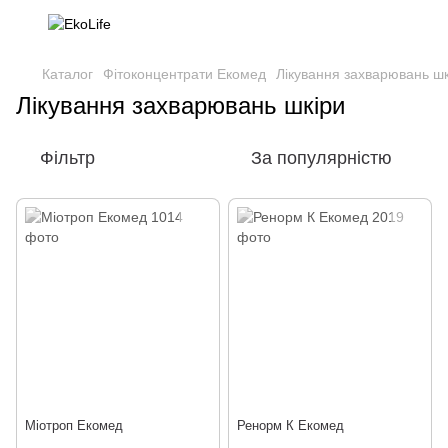
Каталог
Фітоконцентрати Екомед
Лікування захварювань шк
Лікування захварювань шкіри
Фільтр
За популярністю
Міотроп Екомед
Ренорм К Екомед