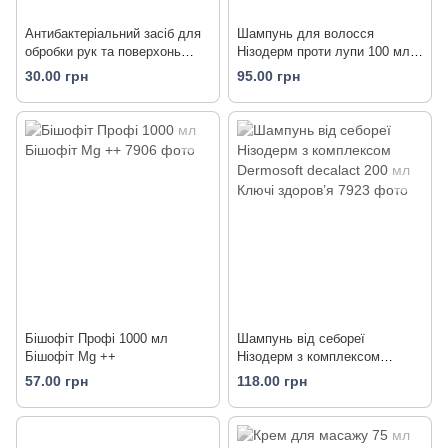
Антибактеріальний засіб для
Шампунь для волосся
обробки рук та поверхонь
Нізодерм проти лупи 100 мл
Ekosept Plus 30 мл Біоланта
Ключі здоров’я
30.00 грн
95.00 грн
Бішофіт Профі 1000 мл
Шампунь від себореї
Бішофіт Mg ++
Нізодерм з комплексом
Dermоsoft decalaсt 200 мл
57.00 грн
118.00 грн
Ключі здоров’я