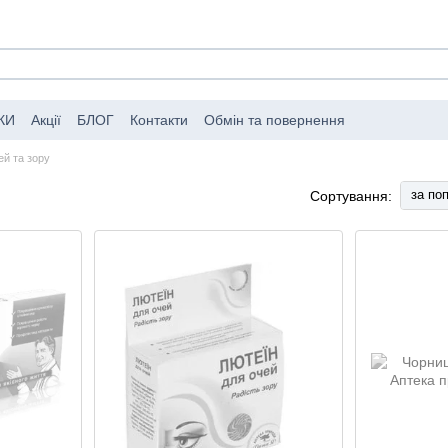
КИ
Акції
БЛОГ
Контакти
Обмін та повернення
мовлень
Публічний договір (оферта)
ей та зору
за по
Сортування: