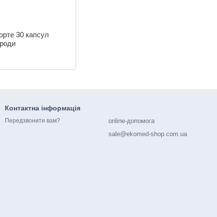
орте 30 капсул
ироди
Контактна інформація
online-допомога
Передзвонити вам?
sale@ekomed-shop.com.ua