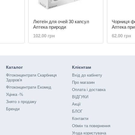
Лютеїн для очей 30 капсул
Чорниця ф
Аптека природи
Аптека пр
102.00 грн
62.00 грн
Каталог
Клієнтам
Фітоконцентрати Скарбниця
Вхід до кабінету
Здоров'я
Про магазин
Фітоконцентрати Екомед
Оплата і доставка
Уцінка -%
ВІДГУКИ
Знято з продажу
Акції
Бренди
БЛОГ
Контакти
Обмін та повернення
Угода користувача