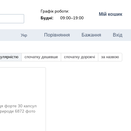
Графік роботи:
Мій кошик
Будні:
09:00–19:00
Порівняння
Бажання
Вхід
Укр
пулярністю
спочатку дешевше
спочатку дорожчі
за назвою