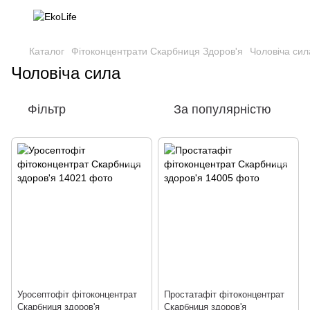
Каталог
Фітоконцентрати Скарбниця Здоров'я
Чоловіча сил
Чоловіча сила
Фільтр
За популярністю
Уросептофіт фітоконцентрат
Простатафіт фітоконцентрат
Скарбниця здоров'я
Скарбниця здоров'я