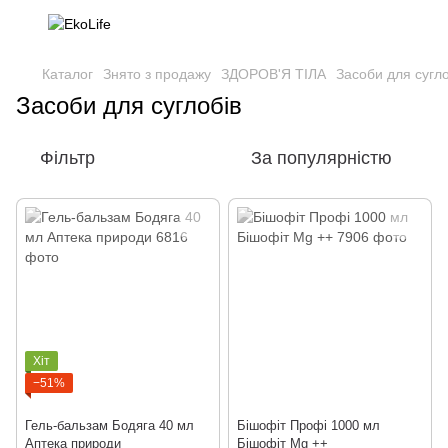
Каталог
Знято з продажу
ЗДОРОВ'Я ТІЛА
Засоби для сугло
Засоби для суглобів
Фільтр
За популярністю
Хіт
−51%
Гель-бальзам Бодяга 40 мл
Бішофіт Профі 1000 мл
Аптека природи
Бішофіт Mg ++