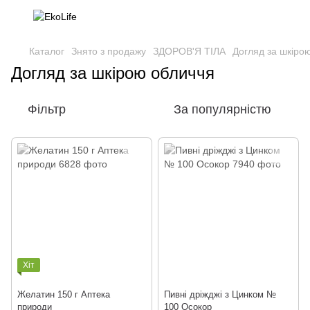
Каталог
Знято з продажу
ЗДОРОВ'Я ТІЛА
Догляд за шкіро
Догляд за шкірою обличчя
Фільтр
За популярністю
Хіт
Желатин 150 г Аптека
Пивні дріжджі з Цинком №
природи
100 Осокор