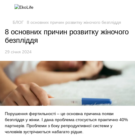
БЛОГ
8 основних причин розвитку жіночого безпліддя
8 основних причин розвитку жіночого
безпліддя
29 січня 2024
Порушення фертильності – це основна причина появи
безпліддя у жінки. І дана проблема стосується практично 40%
партнерів. Проблеми з боку репродуктивної системи у
чоловіків зустрічаються набагато рідше.