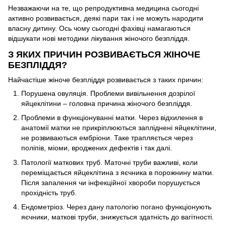
Незважаючи на те, що репродуктивна медицина сьогодні
активно розвивається, деякі пари так і не можуть народити
власну дитину. Ось чому сьогодні фахівці намагаються
відшукати нові методики лікування жіночого безпліддя.
З ЯКИХ ПРИЧИН РОЗВИВАЄТЬСЯ ЖІНОЧЕ
БЕЗПЛІДДЯ?
Найчастіше жіноче безпліддя розвивається з таких причин:
Порушена овуляція. Проблеми вивільнення дозрілої
яйцеклітини – головна причина жіночого безпліддя.
Проблеми в функціонуванні матки. Через відхилення в
анатомії матки не прикріплюються запліднені яйцеклітини,
не розвиваються ембріони. Таке трапляється через
поліпів, міоми, вроджених дефектів і так далі.
Патології маткових труб. Маточні труби важливі, коли
переміщається яйцеклітина з яєчника в порожнину матки.
Після запалення чи інфекційної хвороби порушується
прохідність труб.
Ендометріоз. Через дану патологію погано функціонують
яєчники, маткові труби, знижується здатність до вагітності.