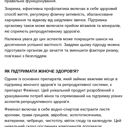
правильне функціонування.
Зокрема, ефективна профілактика включає в себе здоровий
спосіб життя, регулярну фізичну активність, збалансоване
харчування та відмову від шкідливих звичок. Підтримка
організму також може включати прийом вітамінів та мінералів,
які сприяють репродуктивному здоров'ю.
Належна увага до цих аспектів може покращити шанси на
досягнення успішної вагітності. Завдяки цьому підходу можна
підготувати організм до зачаття та зменшити фактори ризику,
пов'язані з безпліддям.
ЯК ПІДТРИМАТИ ЖІНОЧЕ ЗДОРОВ'Я?
Одним із основних препаратів, який займає важливе місце в
підтримці жіночого здоров'я та репродуктивної системи, є
препарат Фемінал. Цей унікальний продукт розроблений з
урахуванням потреб жінок та спрямований на підтримку різних
аспектів репродуктивного здоров'я.
Фемінал включає в себе водно-спиртові екстракти листя
кропиви, трави грициків, звіробою, золототисячника,
материнки, чебрецю, чистотілу, квіток глоду та календули. Цей
унікальний склад рослинних компонентів допомагає