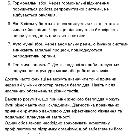
Гормональні збої. Через гормональні відхилення
порушується робота репродуктивної системи, не
відбувається овуляція.
Вік. З віком у багатьох жінок знижується якість, а також
число яйцеклітин. Через це підвищується ймовірність
появи ускладнень при зачатті дитини.
Аутоімунні збої. Через аномальну реакцію імунної системи
виникають запальні процеси, пошкоджуються
репродуктивні органи.
Генетичні аномалії. Деякі спадкові хвороби стосуються
порушення структури матки або роботи яєчників.
Досить часто фахівці не можуть визначити точні причини,
через які у жінки спостерігається безпліддя. Навіть після
численних обстежень та різних тестів.
Важливо розуміти, що причини жіночого безпліддя можуть
бути різноманітними і складними. Діагностика правильних
причин є критично важливою для ефективного лікування та
подальшої планування вагітності.
Однак обов'язково необхідно враховувати ефективну
профілактику та підтримку організму, щоб забезпечити його