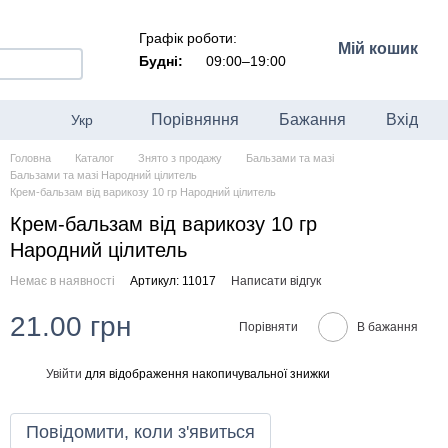
Графік роботи:
Мій кошик
Будні:
09:00–19:00
Порівняння
Бажання
Вхід
Укр
Головна
Каталог
Знято з продажу
Бальзами та мазі
Бальзами та мазі Народний цілитель
Крем-бальзам від варикозу 10 гр Народний цілитель
Крем-бальзам від варикозу 10 гр
Народний цілитель
Немає в наявності
Артикул: 11017
Написати відгук
21.00 грн
Порівняти
В бажання
Увійти
для відображення накопичувальної знижки
%
Повідомити, коли з'явиться