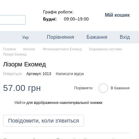
Графік роботи:
Мій кошик
Будні:
09:00–19:00
Порівняння
Бажання
Вхід
Укр
Головна
Каталог
Фітоконцентрати Екомед
Ендокринна система
Лізорм Екомед
Лізорм Екомед
Очікується
Артикул: 1013
Написати відгук
57.00 грн
Порівняти
В бажання
Увійти
для відображення накопичувальної знижки
%
Повідомити, коли з'явиться