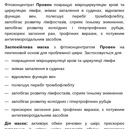
Фітоконцентрат
Провен
покращує мікроциркуляцію крові та
циркуляцію лімфи, знімає запалення в судинах, відновлює
функцію вен, полегшує перебіг тромбофлебіту,
запобігає розвитку лімфостазів, сприяє їхньому зникненню,
запобігає розвитку колоїдних і гіпертрофічних рубців,
прискорює загоєння ран, трофічних виразок, є потужним
антигемороїдальним засобом.
Заспокійлива маска
з фітоконцентратом
Провен
на
пектиновой основі для проблемної шкіри. Застосовується для:
покращення мікроциркуляції крові та циркуляції лімфи
знімає запалення в судинах
відновлює функцію вен
полегшує перебіг тромбофлебіту
запобігає розвитку лімфостазів, сприяє їхньому зникненню
запобігає розвитку колоїдних і гіпертрофічних рубців
прискорює загоєння ран, трофічних виразок, є потужним
антигемороїдальним засобом
Дія маски:
активізує обмін речовин у шкірі, прискорює