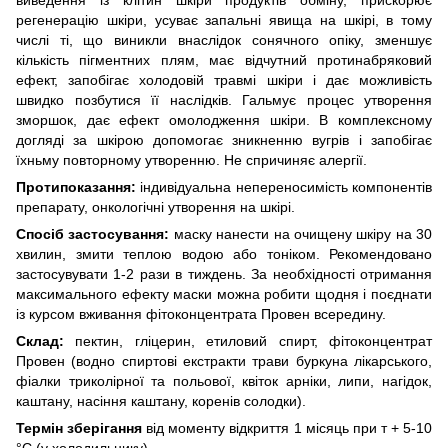
виведення із клітин шкіри продуктів обміну, прискорює
регенерацію шкіри, усуває запальні явища на шкірі, в тому
числі ті, що виникли внаслідок сонячного опіку, зменшує
кількість пігментних плям, має відчутний протинабряковий
ефект, запобігає холодовій травмі шкіри і дає можливість
швидко позбутися її наслідків. Гальмує процес утворення
зморшок, дає ефект омолодження шкіри. В комплексному
догляді за шкірою допомогає зникненню вугрів і запобігає
їхньму повторному утворенню. Не спричиняє алергії.
Протипоказання:
індивідуальна непереносимість компонентів
препарату, онкологічні утворення на шкірі.
Спосіб застосування:
маску нанести на очищену шкіру на 30
хвилин, змити теплою водою або тоніком. Рекомендовано
застосувувати 1-2 рази в тиждень. За необхідності отримання
максимального ефекту маски можна робити щодня і поєднати
із курсом вживання фітоконцентрата Провен всередину.
Склад:
пектин, гліцерин, етиловий спирт, фітоконцентрат
Провен (водно спиртові екстракти трави буркуна лікарського,
фіалки триколірної та польової, квіток арніки, липи, нагідок,
каштану, насіння каштану, коренів солодки).
Термін зберігання
від моменту відкриття 1 місяць при т + 5-10