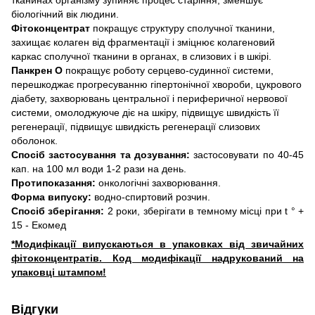
біологічний вік людини.
Фітоконцентрат
покращує структуру сполучної тканини,
захищає колаген від фрагментації і зміцнює колагеновий
каркас сполучної тканини в органах, в слизових і в шкірі.
Панкрен О
покращує роботу серцево-судинної системи,
перешкоджає прогресуванню гіпертонічної хвороби, цукрового
діабету, захворювань центральної і периферичної нервової
системи, омолоджуюче діє на шкіру, підвищує швидкість її
регенерації, підвищує швидкість регенерації слизових
оболонок.
Спосіб застосування та дозування:
застосовувати по 40-45
кап. на 100 мл води 1-2 рази на день.
Протипоказання:
онкологічні захворювання.
Форма випуску:
водно-спиртовий розчин.
Спосіб зберігання:
2 роки, зберігати в темному місці при t ° +
15 - Екомед
*Модифікації випускаються в упаковках від звичайних
фітоконцентратів. Код модифікації надрукований на
упаковці штампом!
Відгуки