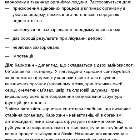
карнозину в тканинах організму людини. Застосовується для:
прискорення відновних процесів в клітинах організму в
умовах ацидозу,
викликаного легеневою і серцевою
недостатністю
виліковування захворювання передміхурової залози
дає хороші результати при лікуванні депресії
нервових захворювань
імпотенції
Дія:
Карнозин - дипептид, що складається з двох амінокислот:
бетааланіна і гістидину. У тілі людини карнозин синтезується
за допомогою ферменту карнозин-синтетази в суворо
визначених органах (головному мозку, кришталиках очей,
серці, скелетних м'язах, шкірі та слизовій шлунка) і грає
вирішальну роль для збереження оптимальної структури і
функцій цих органів.
З віком активність карнозин-синтетази слабшає, що визначає
старіння організму. Карнозин - найактивніший в організмі
антиоксидант, який захищає структурні і ензимні білки від
руйнування оксірадикалами і токсинами, зупиняє згубний для
клітин процес глікозування білків. Накопичення карнозину в
тканинах організму зупиняє процес старіння, зменшує