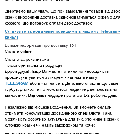
Звертаємо вашу увагу, що при замовленні товарів від двох
різних виробників доставка здійснюватиметься окремо для
кожного, що потребує оплати двох доставок.
Слідкуйте за новинами та акціями в нашому
Telegram-
каналі
Більше інформації про доставку
ТУТ
Сплата online
Сплата за реквізитами
Тільки оригінальна продукція
Дорогі друзі! Якщо Ви маєте питання чи необхідність
проконсультуватися з лікарем - напишіть нам у
TELEGRAM
або в чаті на саті. Детально опишіть що саме
турбує, діагноз та по можливості надайте дані аналізів чи
діаностики. Відповідь надійде протягом 1-2 робочих днів.
Незалежно від місцезнаходження, Ви зможете онлайн
отримати консультацію досвідченого спеціаліста. Така
можливість особливо актуальна для тих, хто живе в різних
куточках країни чи навіть закордоном та хоче:
проконсультуватися по результатам аналізів