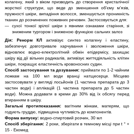
колагену, який з віком призводить до створення кристалічної
жорсткої структури, що веде до зменшення об'єму м'язів,
пружності шкіри, випадіння волосся, зменшується проникність
тканин до розчинених поживних речовин. Застосовується для:
сухої тонкої зрілої шкіри з явними ознаками старіння, зі
зниженим тургором і зниженою функцією сальних залоз
Дія:
Ренорм КЛ
активізує синтез колагену і еластину,
забезпечує довготривале харчування і зволоження шкіри,
відновлює водно-електролітний обмін епідермісу, захищає
шкіру від дії вільних радикалів, активізує життєдіяльність клітин
шкіри, покращує еластичність кровоносних судин.
Спосіб застосування та дозування:
приймати по 1-2 чайним
ложкам на 100 мл води вранці натщесерце. Місцево
застосовувати у вигляді лосьйонів (1 частина препарата до 3
частин води) і аплікацій (1 частина препарата до 5 частин
води). Можна додавати в креми до 30% від їх обсягу перед
втиранням в шкіру.
Загальні протипоказання:
вагітним жінкам, матерям, що
годують груддю, підвищена чутливість до компонентів.
Форма випуску:
водно-спиртовий розчин, 30 мл
Спосіб зберігання:
2 роки, зберігати в темному місці при t ° +
15 - Екомед