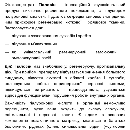
Фітоконцентрат
Гіалосін
- інноваційний функціональний
продукт виключно рослинного походження, є індуктором
гіалуронової кислоти. П
ідсилює секрецію синовіальної рідини,
чим прискорює регенерацію кісткової і хрящової тканини.
Застосовується для:
лікування захворювання суглобів і хребта
лікування м'яких тканин
як універсальний регенеруючий, загоюючий і
омолоджуючий засіб
Дія:
Гіалосін
має знеболюючу, регенеруючу, протизапальну
дію. При прийомі препарату відбувається зникнення больового
синдрому, відчуття скутості в області хребта і суглобів,
поліпшується робота периферичної нервової системи,
підвищується витривалість і працездатність, усуваються
відповідні функціональні порушення роботи внутрішніх органів.
Важливість гіалуронової кислоти в організмі неможливо
переоцінити, адже вона входить до складу сполучної,
епітеліальної і нервової тканин. Є одним з основних
компонентів позаклітинного матриксу, міститься в багатьох
біологічних рідинах (слині, синовіальній рідині («суглобній