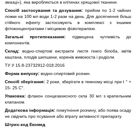
змазці»), яка виробляється в клітинах хрящової тканини.
Спосіб застосування та дозування:
прийом по 1-2 чайних
ложки на 100 мл води 1-2 рази на день. Для досягнення більш
стійкого ефекту застосовують в комплексі з іншими
фітоконцентратами і місцевою фізіотерапією.
Загальні протипоказання:
підвищена чутливість до
компонентів.
Склад:
водно-спиртові екстракти листя гінкго білоба, квітів
каштана, плодів шипшини, коренів живокоста і родіоли.
ТУ У 15.8-23732912-018:2016
Форма випуску:
водно-спиртовий розчин.
Спосіб зберігання:
2 роки, зберігати в темному місці при t ° +
15- 25 C°.
Упаковка:
флакон сонцезахисного скла 30 мл з крапельним
клапаном.
Додаткова інформація:
помутніння розчину, або поява осаду
не свідчить про псування або втрату активності препарату.
Штрих-код Екомед