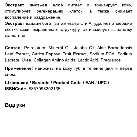
Экстракт листьев алоэ
питает и тонизирует кожу,
стимулирует регенерацию клеток, а также снимает
воспаление и раздражение.
Экстракт папайи
богат витаминами С и А, удаляет отмершие
клетки кожи, выравнивает структуру, активизирует выработку
коллагена.
Состав:
Petrolatum
,
Mineral
Oil
,
Jojoba
Oil
,
Aloe
Barbadensis
Leaf
Extract
,
Carica
Papaya
Fruit
Extract
,
Sodium
PСA,
Sodium
Lactate
,
Urea
,
Collagen
Amino
Acids
,
Lactic
Acid
,
Fragrance
Применение:
наносить на кожу губ в течение дня и перед
сном.
Штрих-код / Barcode / Prodact Code / EAN / UPC /
ISBNCode:
8857098202135
Відгуки