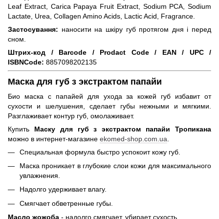
Leaf
Extract
,
Carica
Papaya
Fruit
Extract
,
Sodium
РСА,
Sodium
Lactate
,
Urea
,
Collagen
Amino
Acids
,
Lactic
Acid
,
Fragrance
.
Застосування:
наносити на шкіру губ протягом дня і перед
сном.
Штрих-код / Barcode / Prodact Code / EAN / UPC /
ISBNCode:
8857098202135
Маска для губ з экстрактом папайи
Био
маска с папайей для ухода за кожей губ избавит от
сухости и шелушения, сделает губы нежными и мягкими.
Разглаживает контур губ, омолаживает.
Купить
Маску для губ з экстрактом папайи
Тропикана
можно в интернет-магазине
ekomed-shop.com.ua
.
Специальная формула быстро успокоит кожу губ.
Маска проникает в глубокие слои кожи для максимального
увлажнения.
Надолго удерживает влагу.
Смягчает обветренные губы.
Масло жожоба
- надолго смягчает, убирает сухость.