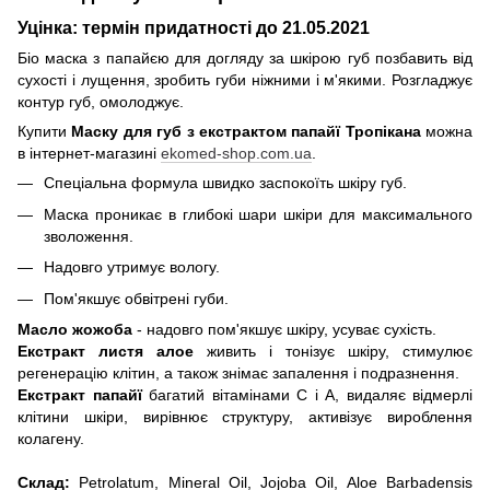
Уцінка: термін придатності до 21.05.2021
Біо
маска з папайєю для догляду за шкірою губ позбавить від
сухості і лущення, зробить губи ніжними і м'якими. Розгладжує
контур губ, омолоджує.
Купити
Маску для губ з екстрактом папайї Тропікана
можна
в інтернет-магазині
ekomed-shop.com.ua
.
Спеціальна формула швидко заспокоїть шкіру губ.
Маска проникає в глибокі шари шкіри для максимального
зволоження.
Надовго утримує вологу.
Пом'якшує обвітрені губи.
Масло жожоба
- надовго пом'якшує шкіру, усуває сухість.
Екстракт листя алое
живить і тонізує шкіру, стимулює
регенерацію клітин, а також знімає запалення і подразнення.
Екстракт папайї
багатий вітамінами С і А, видаляє відмерлі
клітини шкіри, вирівнює структуру, активізує вироблення
колагену.
Склад:
Petrolatum
,
Mineral
Oil
,
Jojoba
Oil
,
Aloe
Barbadensis