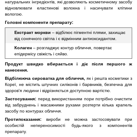
натуральних інгредієнтів, які дозволяють косметичному засобу
відновлювати еластинові волокна і насичувати клітини
вологою.
Головні компоненти препарату:
Екстракт моркви
– відбілює пігментні плями, захищає
від сонячного світла і є відмінним антиоксидантом.
Колаген
– розгладжує контур обличчя, повертає
епідермісу свіжість і сяйво.
Продукт швидко вбирається і діє після першого ж
нанесення.
Відбілююча сироватка для обличчя,
як і решта косметики з
Кореї, не містить штучних силіконів і барвників, безпечна для
здоров'я людини і відрізняється доступною вартістю.
Застосування:
перед використанням пори потрібно очистити
від забруднень і масажними рухами розтерти кілька крапель
засобу по контурах обличчя.
Протипоказання:
вироби не можна застосовувати при
особистій непереносимості будь-якого з компонентів
препарату.