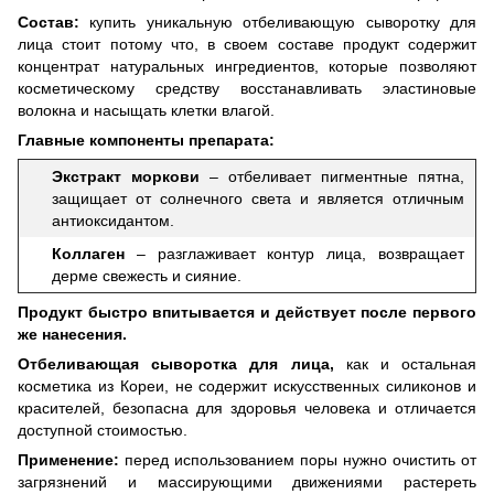
Состав:
купить уникальную отбеливающую сыворотку для
лица стоит потому что, в своем составе продукт содержит
концентрат натуральных ингредиентов, которые позволяют
косметическому средству восстанавливать эластиновые
волокна и насыщать клетки влагой.
Главные компоненты препарата:
Экстракт моркови
– отбеливает пигментные пятна,
защищает от солнечного света и является отличным
антиоксидантом.
Коллаген
– разглаживает контур лица, возвращает
дерме свежесть и сияние.
Продукт быстро впитывается и действует после первого
же нанесения.
Отбеливающая сыворотка для лица,
как и остальная
косметика из Кореи, не содержит искусственных силиконов и
красителей, безопасна для здоровья человека и отличается
доступной стоимостью.
Применение:
перед использованием поры нужно очистить от
загрязнений и массирующими движениями растереть