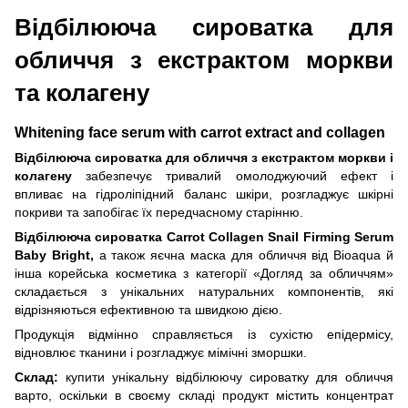
Відбілююча сироватка для
обличчя з екстрактом моркви
та колагену
Whitening face serum with carrot extract and collagen
Відбілююча сироватка для обличчя з екстрактом моркви і
колагену
забезпечує тривалий омолоджуючий ефект і
впливає на гідроліпідний баланс шкіри, розгладжує шкірні
покриви та запобігає їх передчасному старінню.
Відбілююча сироватка Carrot Collagen Snail Firming Serum
Baby Bright,
а також яєчна маска для обличчя від Bioaqua й
інша корейська косметика з категорії «Догляд за обличчям»
складається з унікальних натуральних компонентів, які
відрізняються ефективною та швидкою дією.
Продукція відмінно справляється із сухістю епідермісу,
відновлює тканини і розгладжує мімічні зморшки.
Склад:
купити унікальну відбілюючу сироватку для обличчя
варто, оскільки в своєму складі продукт містить концентрат