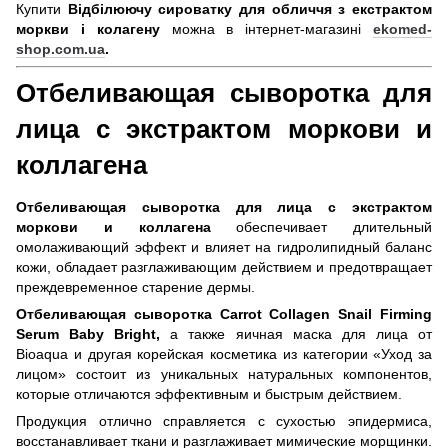
Купити
Відбілюючу сироватку для обличчя з екстрактом
моркви і колагену
можна в інтернет-магазині
ekomed-
shop.com.ua
.
Отбеливающая сыворотка для
лица с экстрактом моркови и
коллагена
Отбеливающая сыворотка для лица с экстрактом
моркови и коллагена
обеспечивает длительный
омолаживающий эффект и влияет на гидролипидный баланс
кожи, обладает разглаживающим действием и предотвращает
преждевременное старение дермы.
Отбеливающая сыворотка Carrot Collagen Snail Firming
Serum Baby Bright,
а также яичная маска для лица от
Bioaqua и другая корейская косметика из категории «Уход за
лицом» состоит из уникальных натуральных компонентов,
которые отличаются эффективным и быстрым действием.
Продукция отлично справляется с сухостью эпидермиса,
восстанавливает ткани и разглаживает мимические морщинки.