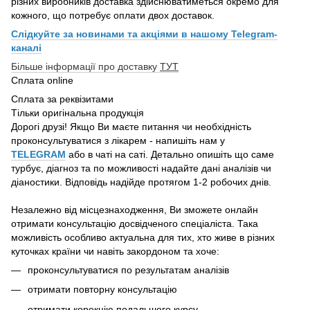
різних виробників доставка здійснюватиметься окремо для
кожного, що потребує оплати двох доставок.
Слідкуйте за новинами та акціями в нашому
Telegram-
каналі
Більше інформації про доставку
ТУТ
Сплата online
Сплата за реквізитами
Тільки оригінальна продукція
Дорогі друзі! Якщо Ви маєте питання чи необхідність
проконсультуватися з лікарем - напишіть нам у
TELEGRAM
або в чаті на саті. Детально опишіть що саме
турбує, діагноз та по можливості надайте дані аналізів чи
діаностики. Відповідь надійде протягом 1-2 робочих днів.
Незалежно від місцезнаходження, Ви зможете онлайн
отримати консультацію досвідченого спеціаліста. Така
можливість особливо актуальна для тих, хто живе в різних
куточках країни чи навіть закордоном та хоче:
проконсультуватися по результатам аналізів
отримати повторну консультацію
отримати корекцію подальшого курсу