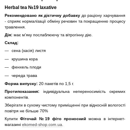
Herbal tea №19 laxative
Рекомендовано як дієтичну добавку
до раціону харчування
- сприяє нормалізації обміну речовин та покращенню процесу
травлення.
Дія:
має м'яку послаблюючу та вітрогінну дію.
Склад:
сена (касія) листя
крушина кора
фенхель плоди
череда трава
Форма випуску:
20 пакетів по 1,5 г.
Протипоказання:
індивідуальна непереносимість окремих
компонентів.
Зберігати в сухому чистому приміщенні при відносній вологості
повітря не більше 70%
Купити
Фіточай №19 фіто проносний
можна в інтернет-
магазині
ekomed-shop.com.ua
.