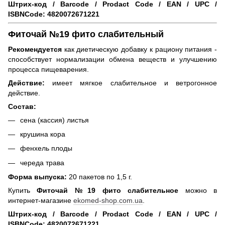
Штрих-код / Barcode / Prodact Code / EAN / UPC /
ISBNCode:
4820072671221
Фиточай №19 фито слабительный
Рекомендуется
как диетическую добавку к рациону питания -
способствует нормализации обмена веществ и улучшению
процесса пищеварения.
Действие:
имеет мягкое слабительное и ветрогонное
действие.
Состав:
сена (кассия) листья
крушина кора
фенхель плоды
череда трава
Форма выпуска:
20 пакетов по 1,5 г.
Купить
Фиточай №19 фито слабительное
можно в
интернет-магазине
ekomed-shop.com.ua
.
Штрих-код / ​​Barcode / Prodact Code / EAN / UPC /
ISBNCode: 4820072671221