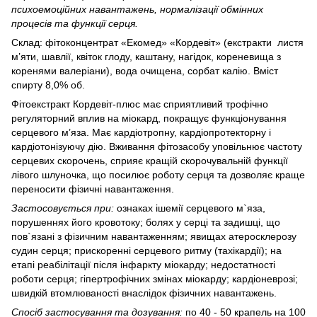
психоемоційних навантажень, нормалізації обмінних
процесів та функції серця.
Склад: фітоконцентрат «Екомед» «Кордевіт» (екстракти листя
м’яти, шавлії, квіток глоду, каштану, нагідок, кореневища з
коренями валеріани), вода очищена, сорбат калію. Вміст
спирту 8,0% об.
Фітоекстракт Кордевіт-плюс має сприятливий трофічно
регуляторний вплив на міокард, покращує функціонування
серцевого м’яза. Має кардіотропну, кардіопротекторну і
кардіотонізуючу дію. Вживання фітозасобу уповільнює частоту
серцевих скорочень, сприяє кращій скорочувальній функції
лівого шлуночка, що посилює роботу серця та дозволяє краще
переносити фізичні навантаження.
Застосовується при:
ознаках ішемії серцевого м`яза,
порушеннях його кровотоку; болях у серці та задишці, що
пов`язані з фізичним навантаженням; явищах атеросклерозу
судин серця; прискоренні серцевого ритму (тахікардії); на
етапі реабілітації після інфаркту міокарду; недостатності
роботи серця; гіпертрофічних змінах міокарду; кардіоневрозі;
швидкій втомлюваності внаслідок фізичних навантажень.
Спосіб застосування та дозування:
по 40 - 50 крапель на 100