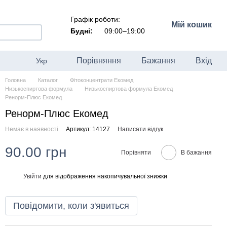
Графік роботи:
Мій кошик
Будні:
09:00–19:00
Порівняння
Бажання
Вхід
Укр
Головна
Каталог
Фітоконцентрати Екомед
Низькоспиртова формула
Низькоспиртова формула Екомед
Ренорм-Плюс Екомед
Ренорм-Плюс Екомед
Немає в наявності
Артикул: 14127
Написати відгук
90.00 грн
Порівняти
В бажання
Увійти
для відображення накопичувальної знижки
%
Повідомити, коли з'явиться