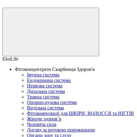
EkoLife
Фітоконцентрати Скарбниця Здоров'я
Імунна система
Ендокринна система
Нервова система
Дихальна система
Травна система
Опорно-рухова система
Видільна система
Фітокомпозиції для ШКІРИ, ВОЛОССЯ та НІГТІВ
Жіноче здоров`я
Чоловіча сила
Догляд за ротовою порожниною
Органи зору та слуху