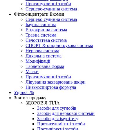
Протипухлинні засоби
Серцево-судинна система
Фітоконцентрати Екомед
Серцево-судинна система
Імунна система
Ендокринна система
Травна система
Сечостатева система
СПОРТ & опорно-рухова система
Нервова система
Дихальна система
Модифікації
Таблетована форма
Маски
Протипухлинні засоби
Лікування захварювань шкіри
Низькоспиртова формула
Уцінка -%
Знято з продажу
ЗДОРОВ'Я ТІЛА
Засоби для суглобів
Засоби для нервової системи
Засоби для імунітету
Протигельмінтні засоби
Противірусні засоби