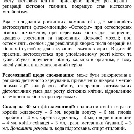
росту кісткових клітин, прискорює процес регенерації і
репарації кісткової тканини, покращує стан кісткового
метаболізму.
Вдале поєднання рослинних компонентів дає можливість
застосовувати фітокомпозицію «Остеофіт» при остеопорозах
різного походження; при переломах кісток для зміцнення,
кращого зростання та наростання кісткової мозолі; при
остеомієліті, сколіозі; для реабілітації хворих після операцій на
кістках і суглобах; для лікування лежачих хворих. В дитячій
практиці застосовується при уповільненому рості кісток та
зубів. Усуває порушення обміну кальцію в організмі, в тому
числі у жінок в клімактеричний період.
Рекомендації щодо споживання:
може бути використана в
раціонах дієтичного харчування, призначених лікарем з метою
нормалізації кальцієвого обміну, створенню оптимальних
дієтологічних умов для росту кісткових клітин, відновленню
та зміцненню кісток при переломах.
Склад на 30 мл фітокомпозиції:
водно-спиртові екстракти
коренів живокосту – 6 мл, коренів лопуху – 6 мл, плодів
горобини – 4 мл, коренів гадючнику – 4 мл, плодів шипшини
– 4 мл, квітів ехінацеї – 3 мл, трави материнки (душиці) – 3
мл.
Допоміжні речовини:
вода підготована, спирт етиловий.