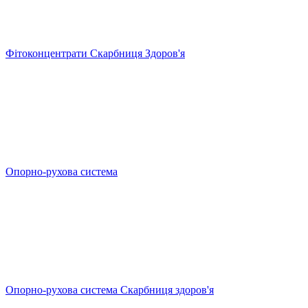
Фітоконцентрати Скарбниця Здоров'я
Опорно-рухова система
Опорно-рухова система Скарбниця здоров'я