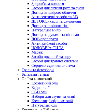
Здоров'я за волосся
Засоби для гігієни рота та зубів
Догляд за шкірою обличчя
Антисептичні засоби та ЗІЗ
ДЕТОКСикація та схуднення
Догляд за шкірою тіла
Натуральне мило
Догляд за руками та нігтями
ЛОР-препарати
Антигрибкові засоби
ЧОЛОВІЧА СИЛА
Масаж
Засоби для очей та зору
Засоби для травної системи
Серцево-судинна система
Трави та фітозбори
Бальзами та мазі
Олії та композиції
Косметичні олії
Ефірні олії
CBD олії
Набори для сауни та лазні
Композиції ефірних олій
Натуральні олії
Косметика з Тайланду