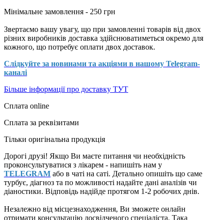
Мінімальне замовлення - 250 грн
Звертаємо вашу увагу, що при замовленні товарів від двох
різних виробників доставка здійснюватиметься окремо для
кожного, що потребує оплати двох доставок.
Слідкуйте за новинами та акціями в нашому
Telegram-
каналі
Більше інформації про доставку
ТУТ
Сплата online
Сплата за реквізитами
Тільки оригінальна продукція
Дорогі друзі! Якщо Ви маєте питання чи необхідність
проконсультуватися з лікарем - напишіть нам у
TELEGRAM
або в чаті на саті. Детально опишіть що саме
турбує, діагноз та по можливості надайте дані аналізів чи
діаностики. Відповідь надійде протягом 1-2 робочих днів.
Незалежно від місцезнаходження, Ви зможете онлайн
отримати консультацію досвідченого спеціаліста. Така