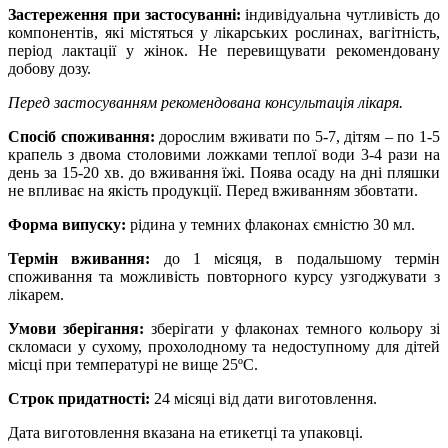
Застереження при застосуванні:
індивідуальна чутливість до
компонентів, які містяться у лікарських рослинах, вагітність,
період лактації у жінок. Не перевищувати рекомендовану
добову дозу.
Перед застосуванням рекомендована консультація лікаря.
Спосіб споживання:
дорослим вживати по 5-7, дітям – по 1-5
крапель з двома столовими ложками теплої води 3-4 рази на
день за 15-20 хв. до вживання їжі. Поява осаду на дні пляшки
не впливає на якість продукції. Перед вживанням збовтати.
Форма випуску:
рідина у темних флаконах ємністю 30 мл.
Термін вживання:
до 1 місяця, в подальшому термін
споживання та можливість повторного курсу узгоджувати з
лікарем.
Умови зберігання:
зберігати у флаконах темного кольору зі
скломаси у сухому, прохолодному та недоступному для дітей
місці при температурі не вище 25ºС.
Строк придатності:
24 місяці від дати виготовлення.
Дата виготовлення вказана на етикетці та упаковці.