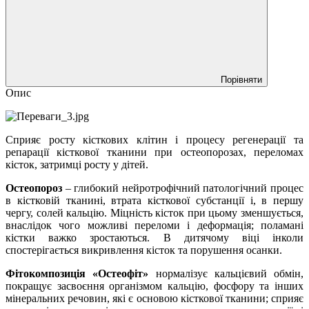
Порівняти
Опис
Сприяє росту кісткових клітин і процесу регенерації та
репарації кісткової тканини при остеопорозах, переломах
кісток, затримці росту у дітей.
Остеопороз
– глибокий нейротрофічний патологічний процес
в кістковій тканині, втрата кісткової субстанції і, в першу
чергу, солей кальцію. Міцність кісток при цьому зменшується,
внаслідок чого можливі переломи і деформація; поламані
кістки важко зростаються. В дитячому віці інколи
спостерігається викривлення кісток та порушення осанки.
Фітокомпозиція «Остеофіт»
нормалізує кальцієвий обмін,
покращує засвоєння організмом кальцію, фосфору та інших
мінеральних речовин, які є основою кісткової тканини; сприяє