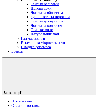
Тайські бальзами
Цілющі соки
Догляд за обличчям
Зубні пасти та порошки
Тайські дезодоранти
Догляд за волоссям
Тайське мило
Натуральний чай
Натуральні чаї
Вітаміни та мікроелементи
Швидка допомога
Бренди
Всі категорії
Про магазин
Оплата і доставка