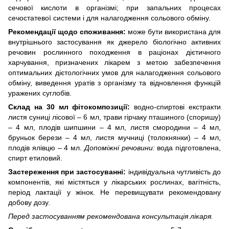
сечової кислоти в організмі; при запальних процесах
сечостатевої системи і для налагодження сольового обміну.
Рекомендації щодо споживання:
може бути використана для
внутрішнього застосування як джерело біологічно активних
речовин рослинного походження в раціонах дієтичного
харчування, призначених лікарем з метою забезпечення
оптимальних дієтологічних умов для налагодження сольового
обміну, виведення уратів з організму та відновлення функцій
уражених суглобів.
Склад на 30 мл фітокомпозиції:
водно-спиртові екстракти
листя суниці лісової – 6 мл, трави гірчаку пташиного (споришу)
– 4 мл, плодів шипшини – 4 мл, листя смородини – 4 мл,
бруньок берези – 4 мл, листя мучниці (толокнянки) – 4 мл,
плодів ялівцю – 4 мл.
Допоміжні речовини:
вода підготовлена,
спирт етиловий.
Застереження при застосуванні:
індивідуальна чутливість до
компонентів, які містяться у лікарських рослинах, вагітність,
період лактації у жінок. Не перевищувати рекомендовану
добову дозу.
Перед застосуванням рекомендована консультація лікаря.