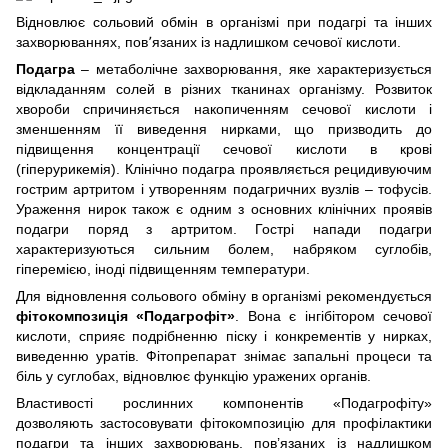
Відновлює сольовий обмін в організмі при подагрі та інших
захворюваннях, пов՚язаних із надлишком сечової кислоти.
Подагра
– метаболічне захворювання, яке характеризується
відкладанням солей в різних тканинах організму. Розвиток
хвороби спричиняється накопиченням сечової кислоти і
зменшенням її виведення нирками, що призводить до
підвищення концентрації сечової кислоти в крові
(гіперурикемія). Клінічно подагра проявляється рецидивуючим
гострим артритом і утворенням подагричних вузлів – тофусів.
Ураження нирок також є одним з основних клінічних проявів
подагри поряд з артритом. Гострі напади подагри
характеризуються сильним болем, набряком суглобів,
гіперемією, іноді підвищенням температури.
Для відновлення сольового обміну в організмі рекомендується
фітокомпозиція «Подагрофіт»
. Вона є інгібітором сечової
кислоти, сприяє подрібненню піску і конкрементів у нирках,
виведенню уратів. Фітопрепарат знімає запальні процеси та
біль у суглобах, відновлює функцію уражених органів.
Властивості рослинних компонентів «Подагрофіту»
дозволяють застосовувати фітокомпозицію для профілактики
подагри та інших захворювань, пов’язаних із надлишком