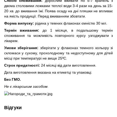
Спосіб споживання:
дорослим вживати по 5-7 крапель з
двома столовими ложками теплої води 3-4 рази на день за 15-
20 хв. до вживання їжі. Поява осаду на дні пляшки не впливає
на якість продукції. Перед вживанням збовтати.
Форма випуску:
рідина у темних флаконах ємністю 30 мл.
Термін вживання:
до 1 місяця, в подальшому термін
споживання та можливість повторного курсу узгоджувати з
лікарем.
Умови зберігання:
зберігати у флаконах темного кольору зі
скломаси у сухому, прохолодному та недоступному для дітей
місці при температурі не вище 25ºС.
Строк придатності:
24 місяці від дати виготовлення.
Дата виготовлення вказана на етикетці та упаковці.
Без ГМО.
Не є лікарським засобом.
Відгуки