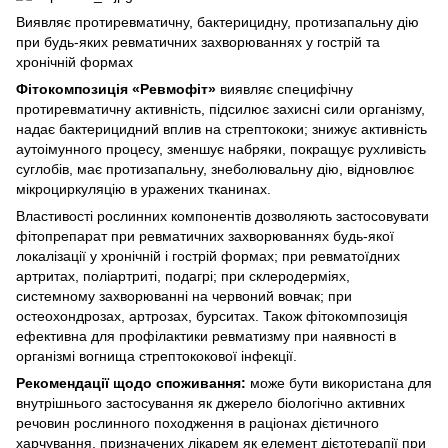
Виявляє протиревматичну, бактерицидну, протизапальну дію
при будь-яких ревматичних захворюваннях у гострій та
хронічній формах
Фітокомпозиція «Ревмофіт»
виявляє специфічну
протиревматичну активність, підсилює захисні сили організму,
надає бактерицидний вплив на стрептококи; знижує активність
аутоімунного процесу, зменшує набряки, покращує рухливість
суглобів, має протизапальну, знеболювальну дію, відновлює
мікроциркуляцію в уражених тканинах.
Властивості рослинних компонентів дозволяють застосовувати
фітопрепарат при ревматичних захворюваннях будь-якої
локалізації у хронічній і гострій формах; при ревматоїдних
артритах, поліартриті, подагрі; при склеродерміях,
системному захворюванні на червоний вовчак; при
остеохондрозах, артрозах, бурситах. Також фітокомпозиція
ефективна для профілактики ревматизму при наявності в
організмі вогнища стрептококової інфекції.
Рекомендації щодо споживання:
може бути використана для
внутрішнього застосування як джерело біологічно активних
речовин рослинного походження в раціонах дієтичного
харчування, призначених лікарем як елемент дієтотерапії при