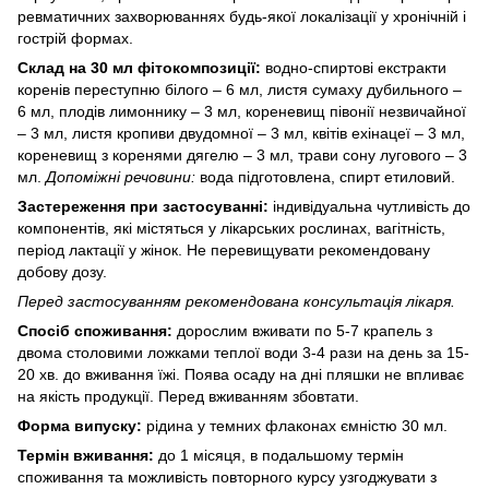
ревматичних захворюваннях будь-якої локалізації у хронічній і
гострій формах.
Склад на 30 мл фітокомпозиції:
водно-спиртові екстракти
коренів переступню білого – 6 мл, листя сумаху дубильного –
6 мл, плодів лимоннику – 3 мл, кореневищ півонії незвичайної
– 3 мл, листя кропиви двудомної – 3 мл, квітів ехінацеї – 3 мл,
кореневищ з коренями дягелю – 3 мл, трави сону лугового – 3
мл.
Допоміжні речовини:
вода підготовлена, спирт етиловий.
Застереження при застосуванні:
індивідуальна чутливість до
компонентів, які містяться у лікарських рослинах, вагітність,
період лактації у жінок. Не перевищувати рекомендовану
добову дозу.
Перед застосуванням рекомендована консультація лікаря.
Спосіб споживання:
дорослим вживати по 5-7 крапель з
двома столовими ложками теплої води 3-4 рази на день за 15-
20 хв. до вживання їжі. Поява осаду на дні пляшки не впливає
на якість продукції. Перед вживанням збовтати.
Форма випуску:
рідина у темних флаконах ємністю 30 мл.
Термін вживання:
до 1 місяця, в подальшому термін
споживання та можливість повторного курсу узгоджувати з