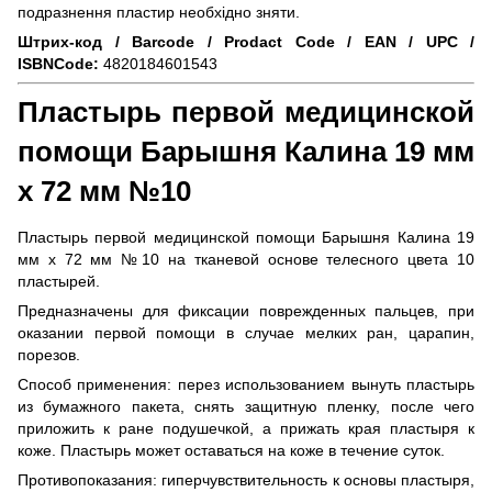
подразнення пластир необхідно зняти.
Штрих-код / Barcode / Prodact Code / EAN / UPC /
ISBNCode:
4820184601543
Пластырь первой медицинской
помощи Барышня Калина 19 мм
х 72 мм №10
Пластырь первой медицинской помощи Барышня Калина 19
мм х 72 мм №10 на тканевой основе телесного цвета 10
пластырей.
Предназначены для фиксации поврежденных пальцев, при
оказании первой помощи в случае мелких ран, царапин,
порезов.
Способ применения: перез использованием вынуть пластырь
из бумажного пакета, снять защитную пленку, после чего
приложить к ране подушечкой, а прижать края пластыря к
коже. Пластырь может оставаться на коже в течение суток.
Противопоказания: гиперчувствительность к основы пластыря,