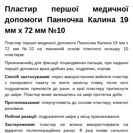
Пластир першої медичної
допомоги Панночка Калина 19
мм х 72 мм №10
Пластир першої медичної допомоги Панночка Калина 19 мм х
72 мм №10 на тканинній основі тілесного кольору 10
пластирів.
Призначенийц для фіксації пошкоджених пальців, при наданні
першої допомоги вразі дрібних ран, подряпин, порізів.
Спосіб застосування:
перез використанням вийняти пластир
з паперового пакету та зняти захисну плівку, після чого
подушечкою прикласти до рани, а краї пластиру притиснути
до шкіри. Пластир може залишатись на шкірі протягом доби.
Протипоказання:
гіперчутливість до основи пластиру, клеючої
речовини.
Побічні реакції:
подразнення шкіри у місці приклеювання.
Застереження:
пластир не можна використовувати на
відкритих післяопераційних ранах. В разі появи сильного